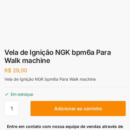
Vela de Ignição NGK bpm6a Para
Walk machine
R$
29,00
Vela de Ignição NGK bpm6a Para Walk machine
Em estoque
Vela
Adicionar ao carrinho
de
Ignição
NGK
Entre em contato com nossa equipe de vendas através de