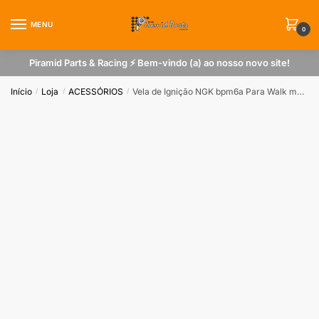
Skip
Skip
to
to
MENU
0
navigation
content
Piramid Parts & Racing ⚡ Bem-vindo (a) ao nosso novo site!
Início
Loja
ACESSÓRIOS
Vela de Ignição NGK bpm6a Para Walk machine
/
/
/