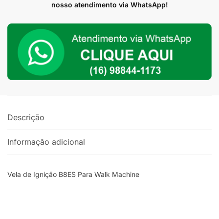
bpm6a
nosso atendimento via WhatsApp!
Para
Walk
machine
quantidade
Descrição
Informação adicional
Vela de Ignição B8ES Para Walk Machine