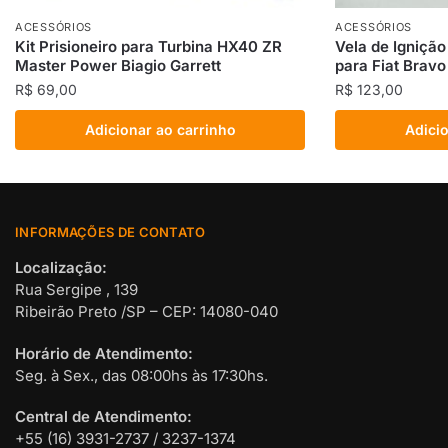
ACESSÓRIOS
ACESSÓRIOS
Kit Prisioneiro para Turbina HX40 ZR
Vela de Igniçã
Master Power Biagio Garrett
para Fiat Bravo
R$
69,00
R$
123,00
Adicionar ao carrinho
Adicio
INFORMAÇÕES DE CONTATO
Localização:
Rua Sergipe , 139
Ribeirão Preto /SP – CEP: 14080-040
Horário de Atendimento:
Seg. à Sex., das 08:00hs às 17:30hs.
Central de Atendimento:
+55 (16) 3931-2737 / 3237-1374