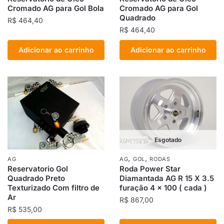
Cromado AG para Gol Bola
Cromado AG para Gol
Quadrado
R$
464,40
R$
464,40
Adicionar ao carrinho
Adicionar ao carrinho
Esgotado
,
,
AG
AG
GOL
RODAS
Reservatorio Gol
Roda Power Star
Quadrado Preto
Diamantada AG R 15 X 3.5
Texturizado Com filtro de
furação 4 x 100 ( cada )
Ar
R$
867,00
R$
535,00