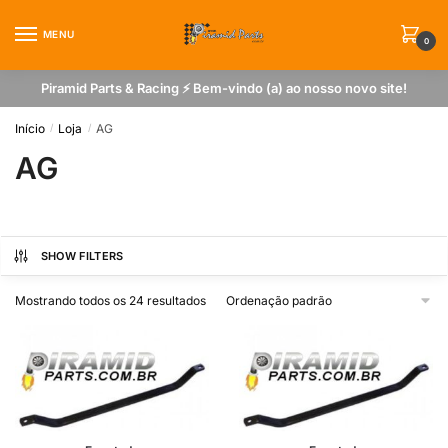
Skip
Skip
to
to
MENU
0
navigation
content
Piramid Parts & Racing ⚡ Bem-vindo (a) ao nosso novo site!
Início
Loja
AG
/
/
AG
SHOW FILTERS
Mostrando todos os 24 resultados