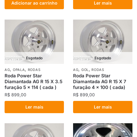
Adicionar ao carrinho
Ler mais
Esgotado
Esgotado
,
,
,
,
AG
OPALA
RODAS
AG
GOL
RODAS
Roda Power Star
Roda Power Star
Diamantada AG R 15 X 3.5
Diamantada AG R 15 X 7
furação 5 x 114 ( cada )
furação 4 x 100 ( cada)
R$
899,00
R$
899,00
Ler mais
Ler mais