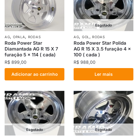
Esgotado
,
,
,
,
AG
OPALA
RODAS
AG
GOL
RODAS
Roda Power Star
Roda Power Star Polida
Diamantada AG R 15 X 7
AG R 15 X 3.5 furação 4 x
furação 5 x 114 ( cada)
100 ( cada )
R$
899,00
R$
988,00
Adicionar ao carrinho
Ler mais
Esgotado
Esgotado