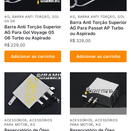
,
,
,
,
AG
BARRA ANTI TORÇÃO
GOL
AG
BARRA ANTI TORÇÃO
GOL
G5 G6
Barra Anti Torção Superior
Barra Anti Torção Superior
AG Para Passat AP Turbo
AG Para Gol Voyage G5
ou Aspirado
G6 Turbo ou Aspirado
R$
326,00
R$
229,00
Adicionar ao carrinho
Adicionar ao carrinho
,
,
ACESSÓRIOS
ACESSÓRIOS
ACESSÓRIOS
ACESSÓRIOS
,
,
PARA MOTOR
AG
PARA MOTOR
AG
Reservatório de Óleo
Reservatório de Óleo