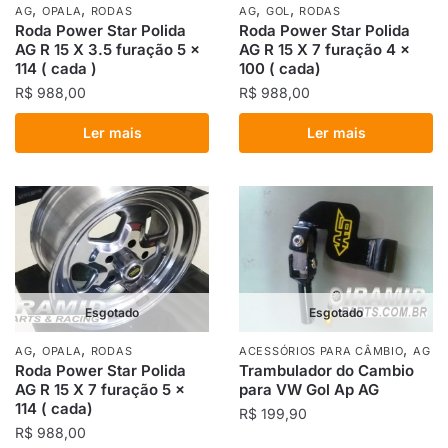
,
,
,
,
AG
OPALA
RODAS
AG
GOL
RODAS
Roda Power Star Polida
Roda Power Star Polida
AG R 15 X 3.5 furação 5 x
AG R 15 X 7 furação 4 x
114 ( cada )
100 ( cada)
R$
988,00
R$
988,00
Ler mais
Ler mais
Esgotado
Esgotado
,
,
,
AG
OPALA
RODAS
ACESSÓRIOS PARA CÂMBIO
AG
Roda Power Star Polida
Trambulador do Cambio
AG R 15 X 7 furação 5 x
para VW Gol Ap AG
114 ( cada)
R$
199,90
R$
988,00