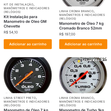
,
KIT DE INSTALAÇÃO
MANÔMETROS E INDICADORES
,
LINHA CROMA BRANCO
(RELÓGIOS)
MANÔMETROS E INDICADORES
Kit Instalação para
(RELÓGIOS)
Manometro de Oleo GM
Manometro de Óleo 7 kg
Chevette
Cromado Branco 52mm
R$
54,10
R$
197,00
Adicionar ao carrinho
Adicionar ao carrinho
,
,
LINHA STREET PRETO
LINHA CROMA BRANCO
MANÔMETROS E INDICADORES
MANÔMETROS E INDICADORES
(RELÓGIOS)
(RELÓGIOS)
Manometro de Oleo 7 kg
Manometro de Turbo 1kg