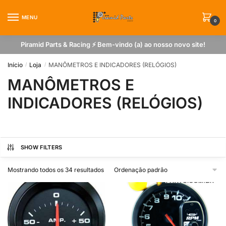
Skip
Skip
to
to
MENU
0
navigation
content
Piramid Parts & Racing ⚡ Bem-vindo (a) ao nosso novo site!
Início
Loja
MANÔMETROS E INDICADORES (RELÓGIOS)
/
/
MANÔMETROS E
INDICADORES (RELÓGIOS)
SHOW FILTERS
Mostrando todos os 34 resultados