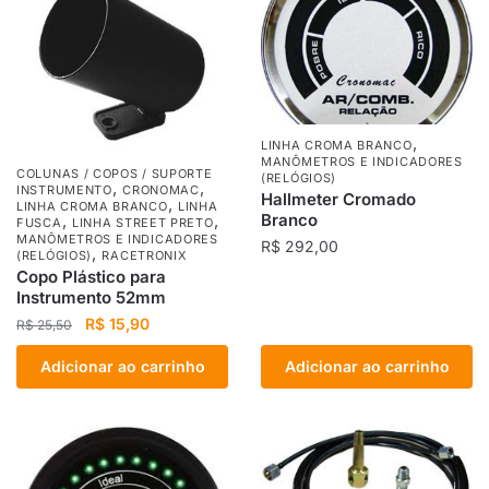
,
LINHA CROMA BRANCO
MANÔMETROS E INDICADORES
COLUNAS / COPOS / SUPORTE
(RELÓGIOS)
,
,
INSTRUMENTO
CRONOMAC
Hallmeter Cromado
,
LINHA CROMA BRANCO
LINHA
Branco
,
,
FUSCA
LINHA STREET PRETO
MANÔMETROS E INDICADORES
R$
292,00
,
(RELÓGIOS)
RACETRONIX
Copo Plástico para
Instrumento 52mm
O
O
R$
15,90
R$
25,50
preço
preço
Adicionar ao carrinho
Adicionar ao carrinho
original
atual
era:
é:
R$ 25,50.
R$ 15,90.