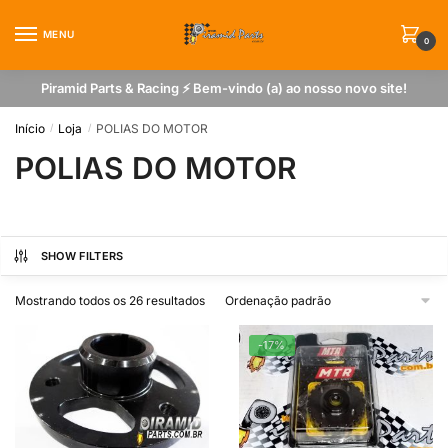
Skip
Skip
to
to
MENU
0
navigation
content
Piramid Parts & Racing ⚡ Bem-vindo (a) ao nosso novo site!
Início
Loja
POLIAS DO MOTOR
/
/
POLIAS DO MOTOR
SHOW FILTERS
Mostrando todos os 26 resultados
-17%