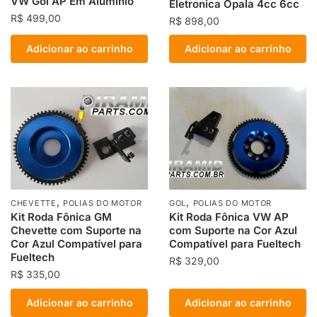
VW Gol AP Em Alumínio
Eletronica Opala 4cc 6cc
R$
499,00
R$
898,00
Adicionar ao carrinho
Adicionar ao carrinho
,
,
CHEVETTE
POLIAS DO MOTOR
GOL
POLIAS DO MOTOR
Kit Roda Fônica GM
Kit Roda Fônica VW AP
Chevette com Suporte na
com Suporte na Cor Azul
Cor Azul Compatível para
Compatível para Fueltech
Fueltech
R$
329,00
R$
335,00
Adicionar ao carrinho
Adicionar ao carrinho