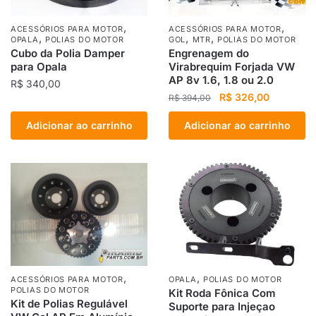
,
,
ACESSÓRIOS PARA MOTOR
ACESSÓRIOS PARA MOTOR
,
,
,
OPALA
POLIAS DO MOTOR
GOL
MTR
POLIAS DO MOTOR
Cubo da Polia Damper
Engrenagem do
para Opala
Virabrequim Forjada VW
AP 8v 1.6, 1.8 ou 2.0
R$
340,00
O
O
R$
326,00
R$
394,00
preço
preço
Adicionar ao carrinho
Adicionar ao carrinho
original
atual
era:
é:
R$ 394,00.
R$ 326,0
,
,
ACESSÓRIOS PARA MOTOR
OPALA
POLIAS DO MOTOR
POLIAS DO MOTOR
Kit Roda Fônica Com
Kit de Polias Regulável
Suporte para Injeçao