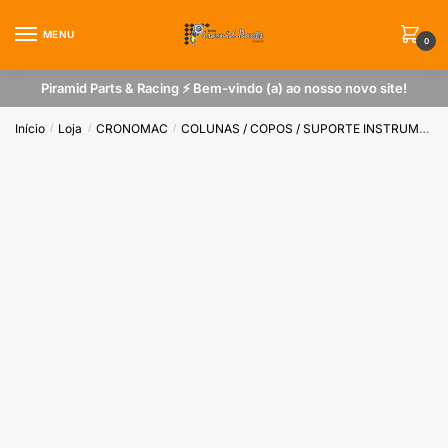
Skip
Skip
to
to
MENU
0
navigation
content
Piramid Parts & Racing ⚡ Bem-vindo (a) ao nosso novo site!
Início
Loja
CRONOMAC
COLUNAS / COPOS / SUPORTE INSTRUMENTO
/
/
/