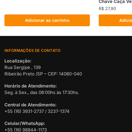
Chave Caça Ve
R$
27,90
Adicionar ao carrinho
Adicio
INFORMAÇÕES DE CONTATO
Localização:
Rua Sergipe , 139
Ribeirão Preto /SP – CEP: 14080-040
Horário de Atendimento:
Seg. à Sex., das 08:00hs às 17:30hs.
Central de Atendimento:
+55 (16) 3931-2737 / 3237-1374
Celular/WhatsApp:
+55 (16) 98844-1173