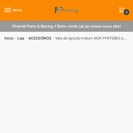
Skip
Skip
to
to
MENU
0
navigation
content
Piramid Parts & Racing ⚡ Bem-vindo (a) ao nosso novo site!
Início
Loja
ACESSÓRIOS
Vela de Ignição Iridium NGK PFR7S8EG para VW Jetta 2.0 TSI
/
/
/