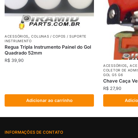
,
ACESSÓRIOS
COLUNAS / COPOS / SUPORTE
INSTRUMENTO
Regua Tripla Instrumento Painel do Gol
Quadrado 52mm
R$
39,90
,
ACESSÓRIOS
ACE
COLETOR DE ADMI
GOL G5 G6
Chave Caça Ve
R$
27,90
Adicionar ao carrinho
Adicio
INFORMAÇÕES DE CONTATO