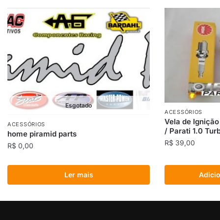
Esgotado
ACESSÓRIOS
Vela de Ignição
ACESSÓRIOS
/ Parati 1.0 Tur
home piramid parts
R$
39,00
R$
0,00
Ler mais
Adicio