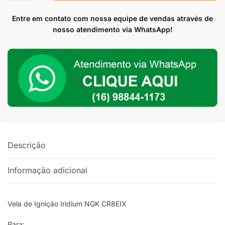
Ignição
Iridium
Entre em contato com nossa equipe de vendas através de
NGK
nosso atendimento via WhatsApp!
CR8EIX
Para
Intruder
/
Yes
125/
Mirage
250/
Comet
Descrição
650/
V-
Informação adicional
strom
/
Ninja
Vela de Ignição Iridium NGK CR8EIX
300
quantidade
Para: