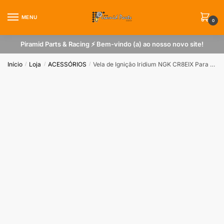
Skip
Skip
to
to
MENU
0
navigation
content
Piramid Parts & Racing ⚡ Bem-vindo (a) ao nosso novo site!
Início
Loja
ACESSÓRIOS
Vela de Ignição Iridium NGK CR8EIX Para Intruder / Yes 125/ Mirage 250/ Comet 650/ V- strom / Ninja 300
/
/
/