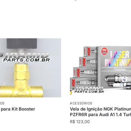
IOS
ACESSÓRIOS
 para Kit Booster
Vela de Ignição NGK Platinu
PZFR6R para Audi A1 1.4 Tur
R$
123,00