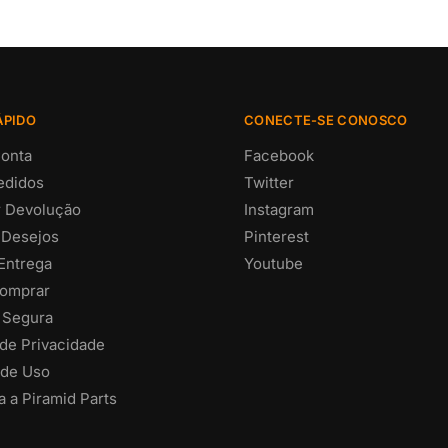
ÁPIDO
CONECTE-SE CONOSCO
onta
Facebook
edidos
Twitter
ar Devolução
Instagram
 Desejos
Pinterest
 Entrega
Youtube
omprar
 Segura
 de Privacidade
de Uso
 a Piramid Parts