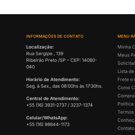
INFORMAÇÕES DE CONTATO
MENU R
Localização:
Minha C
Rua Sergipe , 139
Meus P
Ribeirão Preto /SP – CEP: 14080-
Solicit
040
Lista de
Horário de Atendimento:
Frete e
Seg. à Sex., das 08:00hs às 17:30hs.
Como C
Compra
Central de Atendimento:
Política
+55 (16) 3931-2737 / 3237-1374
Termos 
Celular/WhatsApp:
Conheça
+55 (16) 98844-1173
Contato