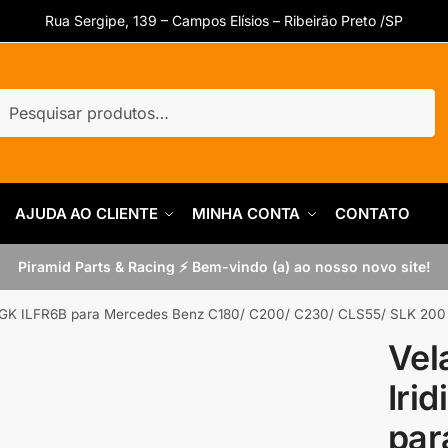
Rua Sergipe, 139 – Campos Elísios – Ribeirão Preto /SP
uisar
quisar
AJUDA AO CLIENTE
MINHA CONTA
CONTATO
Piramid Parts & Racing ⚡ Bem-vindo (a) ao nosso novo site!
m NGK ILFR6B para Mercedes Benz C180/ C200/ C230/ CLS55/ SLK 200
Vel
Iri
par