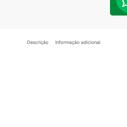
C180/
C200/
C230/
CLS55/
SLK
Descrição
Informação adicional
200
quantid