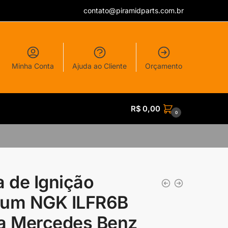
contato@piramidparts.com.br
Minha Conta
Ajuda ao Cliente
Orçamento
R$
0,00
0
a de Ignição
dium NGK ILFR6B
a Mercedes Benz