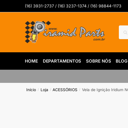
Skip
Skip
(16) 3931-2737 / (16) 3237-1374 / (16) 98844-1173
to
to
navigation
content
Pesq
Pes
por:
HOME
DEPARTAMENTOS
SOBRE NÓS
BLOG
Início
Loja
ACESSÓRIOS
Vela de Ignição Iridiu
/
/
/