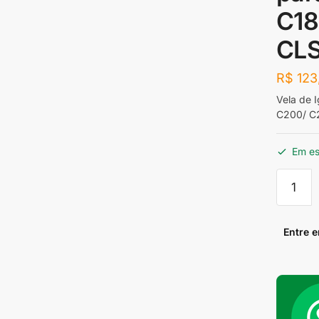
C18
CLS
R$
123
Vela de 
C200/ C
Em e
Vela
de
Ignição
Iridium
Entre 
NGK
ILFR6B
para
Merced
Benz