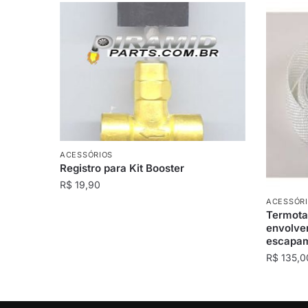
ACESSÓRIOS
Registro para Kit Booster
R$
19,90
ACESSÓR
Termotap
envolver
escapam
R$
135,0