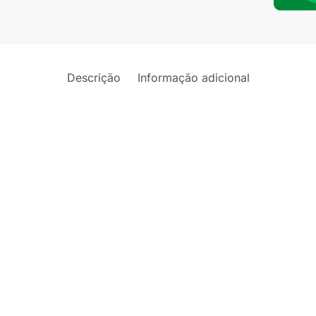
/
206SW
1.6
/
Descrição
Informação adicional
307
1.6
quantid