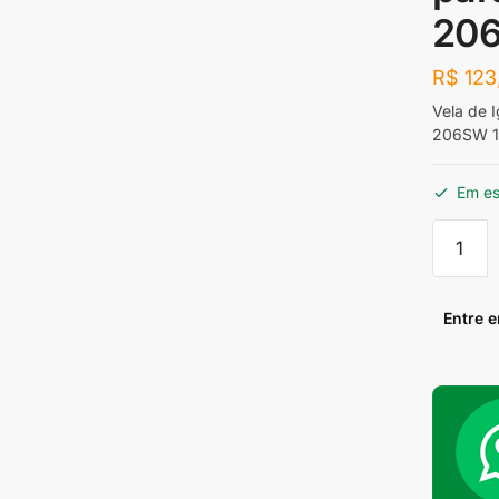
206
R$
123
Vela de 
206SW 1.
Em e
Vela
de
Ignição
Iridium
Entre 
NGK
ILFR6B
para
Peugeo
206
1.6