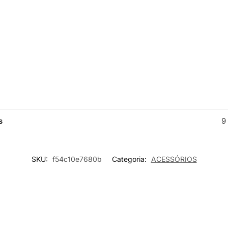
s
9
SKU:
f54c10e7680b
Categoria:
ACESSÓRIOS