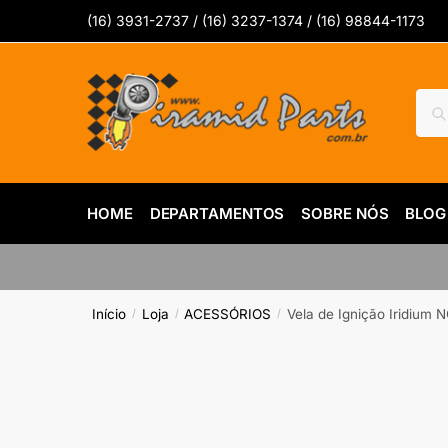
Skip
Skip
(16) 3931-2737 / (16) 3237-1374 / (16) 98844-1173
to
to
navigation
content
Pesq
Pes
por:
HOME
DEPARTAMENTOS
SOBRE NÓS
BLOG
Início
Loja
ACESSÓRIOS
Vela de Ignição Iridium 
/
/
/