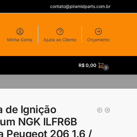
contato@piramidparts.com.br
Minha Conta
Ajuda ao Cliente
Orçamento
R$
0,00
0
a de Ignição
dium NGK ILFR6B
a Peugeot 206 1.6 /