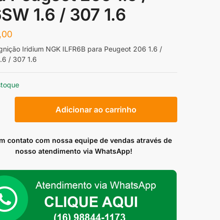
SW 1.6 / 307 1.6
,00
Ignição Iridium NGK ILFR6B para Peugeot 206 1.6 /
6 / 307 1.6
stoque
Adicionar ao carrinho
em contato com nossa equipe de vendas através de
nosso atendimento via WhatsApp!
t