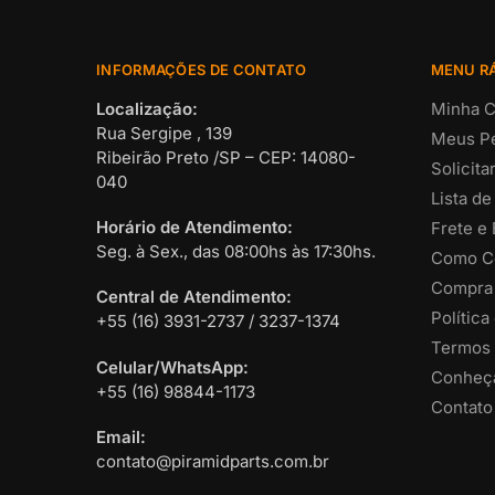
INFORMAÇÕES DE CONTATO
MENU R
Localização:
Minha C
Rua Sergipe , 139
Meus P
Ribeirão Preto /SP – CEP: 14080-
Solicit
040
Lista de
Horário de Atendimento:
Frete e
Seg. à Sex., das 08:00hs às 17:30hs.
Como C
Compra
Central de Atendimento:
Política
+55 (16) 3931-2737 / 3237-1374
Termos 
Celular/WhatsApp:
Conheça
+55 (16) 98844-1173
Contato
Email:
contato@piramidparts.com.br