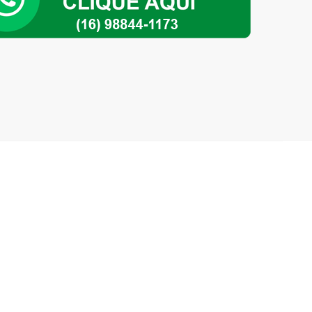
mentos)
ade