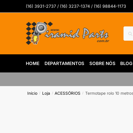
Skip
Skip
(16) 3931-2737 / (16) 3237-1374 / (16) 98844-1173
to
to
navigation
content
Pesq
Pes
por:
HOME
DEPARTAMENTOS
SOBRE NÓS
BLOG
Início
Loja
ACESSÓRIOS
Termotape rolo 10 metros
/
/
/