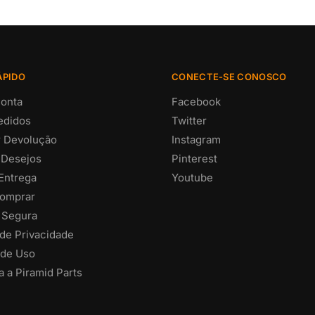
ÁPIDO
CONECTE-SE CONOSCO
onta
Facebook
edidos
Twitter
ar Devolução
Instagram
 Desejos
Pinterest
 Entrega
Youtube
omprar
 Segura
 de Privacidade
de Uso
 a Piramid Parts