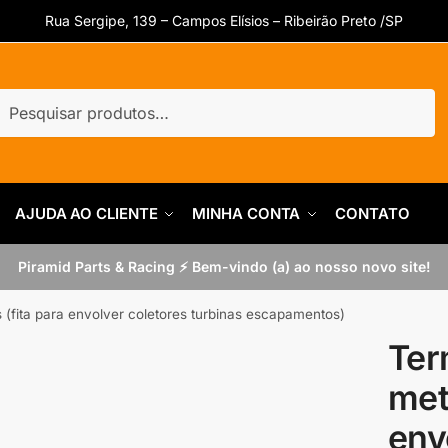
Rua Sergipe, 139 – Campos Elísios – Ribeirão Preto /SP
uisar
quisar
AJUDA AO CLIENTE
MINHA CONTA
CONTATO
Piramid Parts & Racing ⚡ Bem-vindo (a) ao nosso novo site!
 (fita para envolver coletores turbinas escapamentos)
Ter
met
env