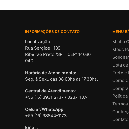
INFORMAÇÕES DE CONTATO
MENU R
Localização:
Minha C
Rua Sergipe , 139
Meus P
Ribeirão Preto /SP – CEP: 14080-
Solicit
040
Lista de
Horário de Atendimento:
Frete e
Seg. à Sex., das 08:00hs às 17:30hs.
Como C
Compra
Central de Atendimento:
Política
+55 (16) 3931-2737 / 3237-1374
Termos 
Celular/WhatsApp:
Conheça
+55 (16) 98844-1173
Contato
Email: