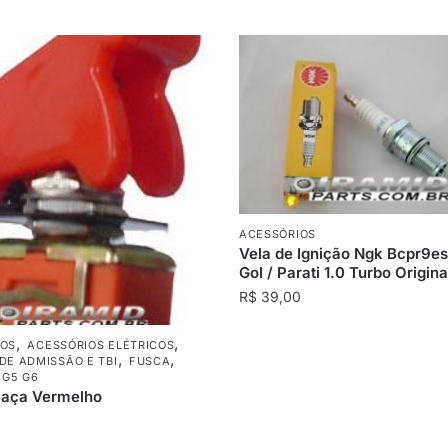
ACESSÓRIOS
Vela de Ignição Ngk Bcpr9es
Gol / Parati 1.0 Turbo Origina
R$
39,00
,
,
IOS
ACESSÓRIOS ELÉTRICOS
,
,
DE ADMISSÃO E TBI
FUSCA
 G5 G6
aça Vermelho