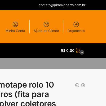
contato@piramidparts.com.br
Minha Conta
Ajuda ao Cliente
Orçamento
R$
0,00
0
motape rolo 10
ros (fita para
olver coletores