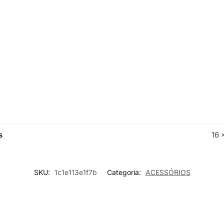
s
16 
SKU:
1c1e113e1f7b
Categoria:
ACESSÓRIOS