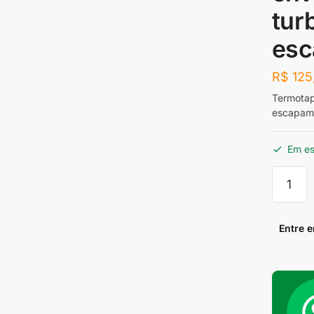
tur
esc
R$
125
Termotape
escapam
Em e
Termot
rolo
10
metros
Entre 
(fita
para
envolve
coletor
turbinas