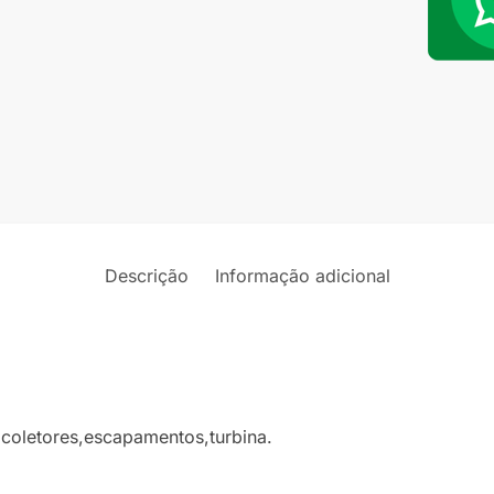
escapa
quantid
Descrição
Informação adicional
m coletores,escapamentos,turbina.