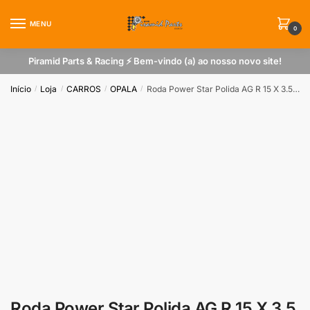
Skip
Skip
to
to
MENU
0
navigation
content
Piramid Parts & Racing ⚡ Bem-vindo (a) ao nosso novo site!
Início
Loja
CARROS
OPALA
Roda Power Star Polida AG R 15 X 3.5 furação 5 x 114 ( cada )
/
/
/
/
Roda Power Star Polida AG R 15 X 3.5