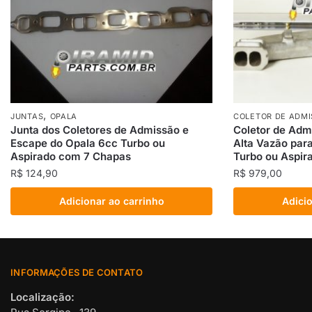
,
JUNTAS
OPALA
COLETOR DE ADMI
Junta dos Coletores de Admissão e
Coletor de Adm
Escape do Opala 6cc Turbo ou
Alta Vazão par
Aspirado com 7 Chapas
Turbo ou Aspir
R$
124,90
R$
979,00
Adicionar ao carrinho
Adicio
INFORMAÇÕES DE CONTATO
Localização: