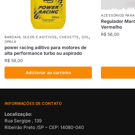
ACESSÓRIOS PAR
Regulador Marc
Vermelho
R$
56,00
,
,
,
BARDAHL OLEOS E ADITIVOS
CHEVETTE
GOL
OPALA
power racing aditivo para motores de
alta performance turbo ou aspirado
R$
59,00
Adicionar ao carrinho
INFORMAÇÕES DE CONTATO
Localização:
Rua Sergipe , 139
Ribeirão Preto /SP – CEP: 14080-040