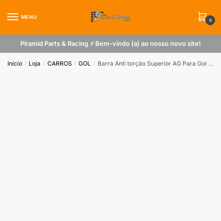
Skip
Skip
to
to
MENU
0
navigation
content
Piramid Parts & Racing ⚡ Bem-vindo (a) ao nosso novo site!
Início
Loja
CARROS
GOL
Barra Anti torção Superior AG Para Gol G2 G3 G4 Turbo ou Aspirado
/
/
/
/