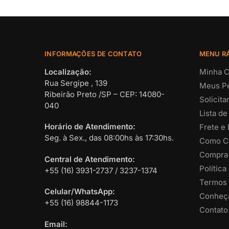
INFORMAÇÕES DE CONTATO
MENU R
Localização:
Minha C
Rua Sergipe , 139
Meus P
Ribeirão Preto /SP – CEP: 14080-
Solicit
040
Lista de
Horário de Atendimento:
Frete e
Seg. à Sex., das 08:00hs às 17:30hs.
Como C
Compra
Central de Atendimento:
Política
+55 (16) 3931-2737 / 3237-1374
Termos 
Celular/WhatsApp:
Conheça
+55 (16) 98844-1173
Contato
Email: