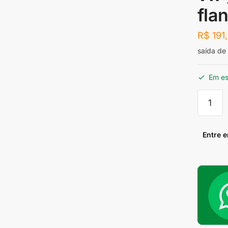
fla
R$
191
saída de
Em e
saída
de
escapa
trubo
Entre 
vw
gol
ap
Mono
com
flange
quantid