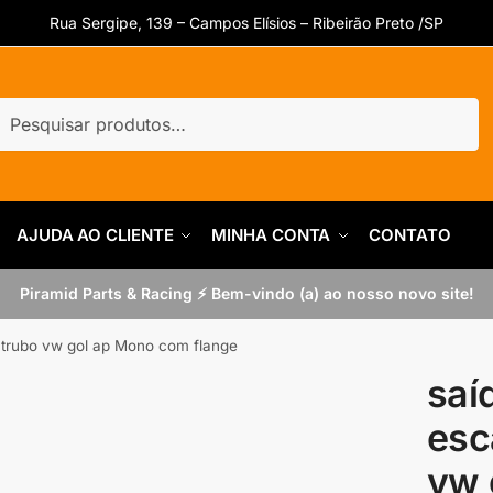
Rua Sergipe, 139 – Campos Elísios – Ribeirão Preto /SP
uisar
quisar
AJUDA AO CLIENTE
MINHA CONTA
CONTATO
Piramid Parts & Racing ⚡ Bem-vindo (a) ao nosso novo site!
trubo vw gol ap Mono com flange
saí
esc
vw 