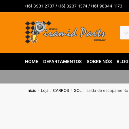
Skip
Skip
(16) 3931-2737 / (16) 3237-1374 / (16) 98844-1173
to
to
navigation
content
Pesq
Pes
por:
HOME
DEPARTAMENTOS
SOBRE NÓS
BLOG
Início
Loja
CARROS
GOL
saída de escapamento 
/
/
/
/