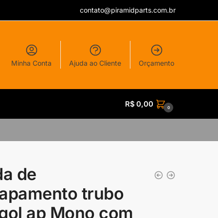
contato@piramidparts.com.br
Minha Conta
Ajuda ao Cliente
Orçamento
R$
0,00
0
da de
apamento trubo
gol ap Mono com