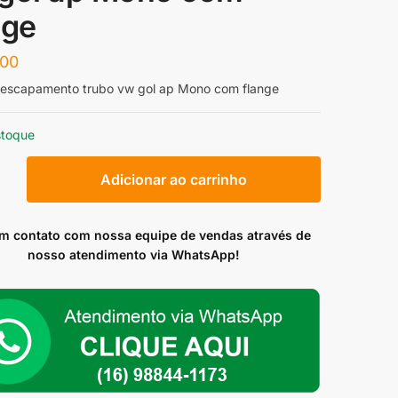
nge
,00
 escapamento trubo vw gol ap Mono com flange
stoque
Adicionar ao carrinho
mento
em contato com nossa equipe de vendas através de
nosso atendimento via WhatsApp!
ade