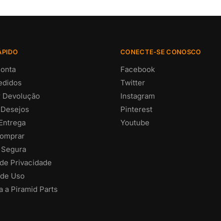
ÁPIDO
CONECTE-SE CONOSCO
onta
Facebook
edidos
Twitter
ar Devolução
Instagram
 Desejos
Pinterest
 Entrega
Youtube
omprar
 Segura
 de Privacidade
de Uso
 a Piramid Parts