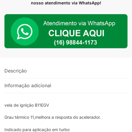
NGK
nosso atendimento via WhatsApp!
B11EGV
VW
/
GM
/
Fiat
/
Ford
quantidade
Descrição
Informação adicional
vela de ignição B11EGV
Grau térmico 11,melhora a resposta do acelerador.
Indicado para aplicação em turbo