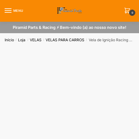
Skip
Skip
to
to
MENU
0
navigation
content
Piramid Parts & Racing ⚡ Bem-vindo (a) ao nosso novo site!
Início
Loja
VELAS
VELAS PARA CARROS
Vela de Ignição Racing NGK B11EGV VW / GM / Fiat / Ford
/
/
/
/