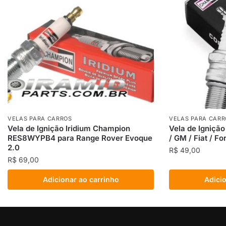
VELAS PARA CARROS
VELAS PARA CARR
Vela de Ignição Iridium Champion
Vela de Igniç
RES8WYPB4 para Range Rover Evoque
/ GM / Fiat / F
2.0
R$
49,00
R$
69,00
Adicionar ao carrinho
Adicio