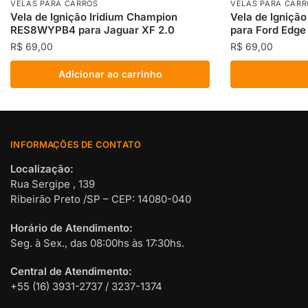
VELAS PARA CARROS
VELAS PARA CARR
Vela de Ignição Iridium Champion
Vela de Igniçã
RES8WYPB4 para Jaguar XF 2.0
para Ford Edge
R$
69,00
R$
69,00
Adicionar ao carrinho
INFORMAÇÕES DE CONTATO
Localização:
Rua Sergipe , 139
Ribeirão Preto /SP – CEP: 14080-040
Horário de Atendimento:
Seg. à Sex., das 08:00hs às 17:30hs.
Central de Atendimento:
+55 (16) 3931-2737 / 3237-1374