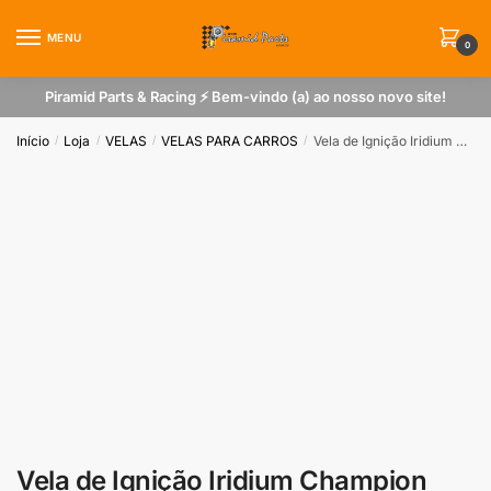
Skip
Skip
to
to
MENU
0
navigation
content
Piramid Parts & Racing ⚡ Bem-vindo (a) ao nosso novo site!
Início
Loja
VELAS
VELAS PARA CARROS
Vela de Ignição Iridium Champion 9901 para Malibu Motor 3.6 v6
/
/
/
/
Vela de Ignição Iridium Champion