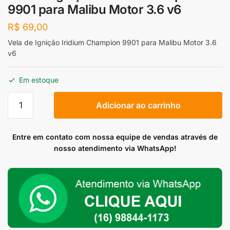
9901 para Malibu Motor 3.6 v6
R$
69,00
Vela de Ignição Iridium Champion 9901 para Malibu Motor 3.6
v6
Em estoque
Vela
Adicionar ao carrinho
de
Ignição
Iridium
Entre em contato com nossa equipe de vendas através de
Champion
nosso atendimento via WhatsApp!
9901
para
Malibu
Motor
3.6
v6