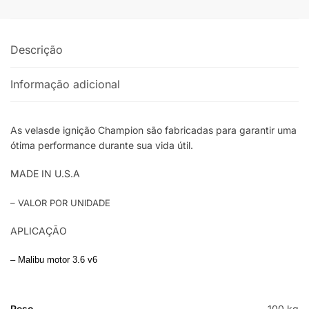
quantidade
Descrição
Informação adicional
As velasde ignição Champion são fabricadas para garantir uma
ótima performance durante sua vida útil.
MADE IN U.S.A
– VALOR POR UNIDADE
APLICAÇÃO
– Malibu motor 3.6 v6
Peso
100 kg