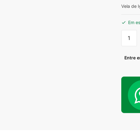
Vela de 
Em e
Vela
de
Ignição
NGK
Entre 
B9ES
DT
180
Agrale
quantid