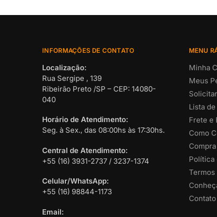
INFORMAÇÕES DE CONTATO
MENU R
Localização:
Minha C
Rua Sergipe , 139
Meus P
Ribeirão Preto /SP – CEP: 14080-
Solicit
040
Lista de
Horário de Atendimento:
Frete e
Seg. à Sex., das 08:00hs às 17:30hs.
Como C
Compra
Central de Atendimento:
Política
+55 (16) 3931-2737 / 3237-1374
Termos 
Celular/WhatsApp:
Conheça
+55 (16) 98844-1173
Contato
Email: