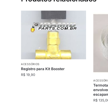
ACESSÓRIOS
Registro para Kit Booster
R$
19,90
ACESSÓR
Termotap
envolver
escapam
R$
135,0