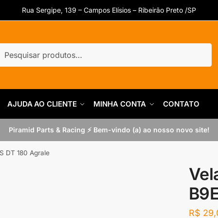
Rua Sergipe, 139 – Campos Elísios – Ribeirão Preto /SP
uisar
quisar
AJUDA AO CLIENTE
MINHA CONTA
CONTATO
Piramid Parts & Racing ⚡ Bem-vindo (a) ao nosso novo site!
S DT 180 Agrale
Vel
B9E
R$
29,