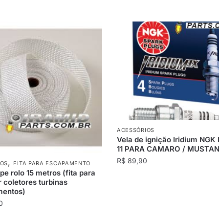
ACESSÓRIOS
Vela de ignição Iridium NGK
11 PARA CAMARO / MUSTA
R$
89,90
,
IOS
FITA PARA ESCAPAMENTO
e rolo 15 metros (fita para
 coletores turbinas
entos)
0