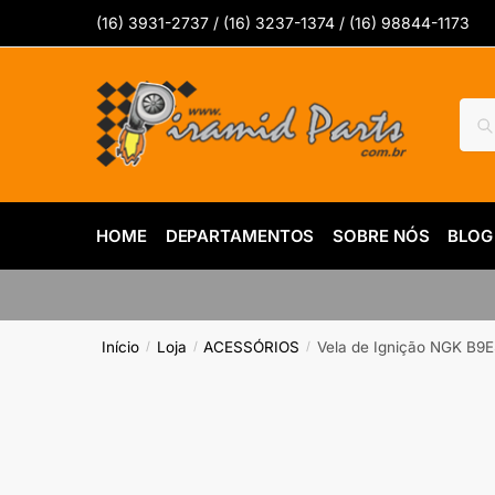
Skip
Skip
(16) 3931-2737 / (16) 3237-1374 / (16) 98844-1173
to
to
navigation
content
Pesq
Pes
por:
HOME
DEPARTAMENTOS
SOBRE NÓS
BLOG
Início
Loja
ACESSÓRIOS
Vela de Ignição NGK B9E
/
/
/