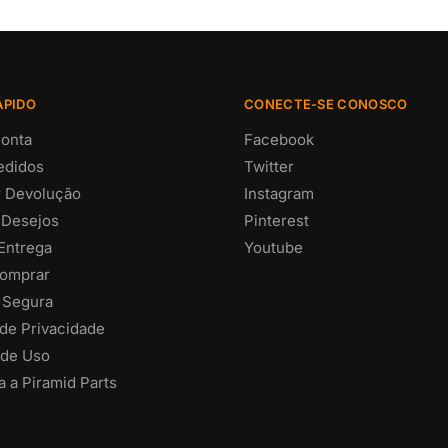
ÁPIDO
CONECTE-SE CONOSCO
onta
Facebook
edidos
Twitter
ar Devolução
Instagram
 Desejos
Pinterest
 Entrega
Youtube
omprar
 Segura
 de Privacidade
de Uso
 a Piramid Parts