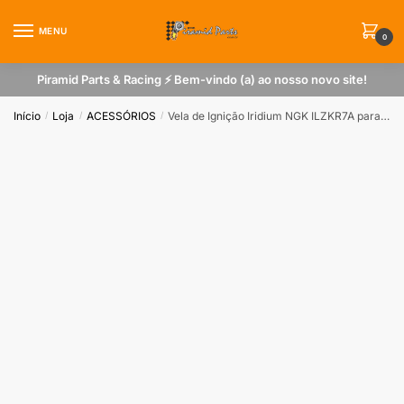
Skip
Skip
to
to
MENU
0
navigation
content
Piramid Parts & Racing ⚡ Bem-vindo (a) ao nosso novo site!
Início
Loja
ACESSÓRIOS
Vela de Ignição Iridium NGK ILZKR7A para VW Passat Alemão Motor 2.0T 2006>
/
/
/