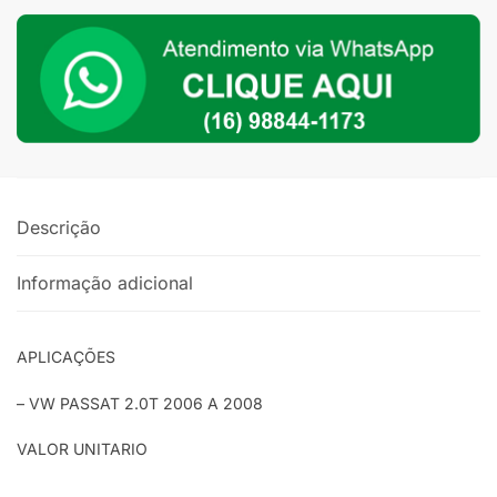
para
VW
Passat
Alemão
Motor
2.0T
2006>
quantidade
Descrição
Informação adicional
APLICAÇÕES
– VW PASSAT 2.0T 2006 A 2008
VALOR UNITARIO