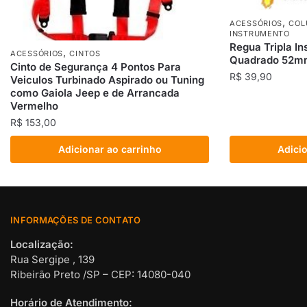
,
ACESSÓRIOS
COL
INSTRUMENTO
Regua Tripla In
,
ACESSÓRIOS
CINTOS
Quadrado 52m
Cinto de Segurança 4 Pontos Para
R$
39,90
Veiculos Turbinado Aspirado ou Tuning
como Gaiola Jeep e de Arrancada
Vermelho
R$
153,00
Adicionar ao carrinho
Adicio
INFORMAÇÕES DE CONTATO
Localização:
Rua Sergipe , 139
Ribeirão Preto /SP – CEP: 14080-040
Horário de Atendimento: