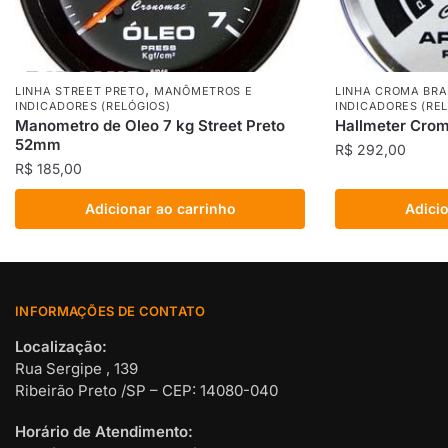
,
LINHA STREET PRETO
MANÔMETROS E
LINHA CROMA BR
INDICADORES (RELÓGIOS)
INDICADORES (RE
Manometro de Oleo 7 kg Street Preto
Hallmeter Cro
52mm
R$
292,00
R$
185,00
Adicionar ao carrinho
Adicio
INFORMAÇÕES DE CONTATO
Localização:
Rua Sergipe , 139
Ribeirão Preto /SP – CEP: 14080-040
Horário de Atendimento: