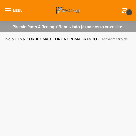
Skip
Skip
to
to
MENU
0
navigation
content
Piramid Parts & Racing ⚡ Bem-vindo (a) ao nosso novo site!
Início
Loja
CRONOMAC
LINHA CROMA BRANCO
Termometro de Agua Cromado Branco
/
/
/
/