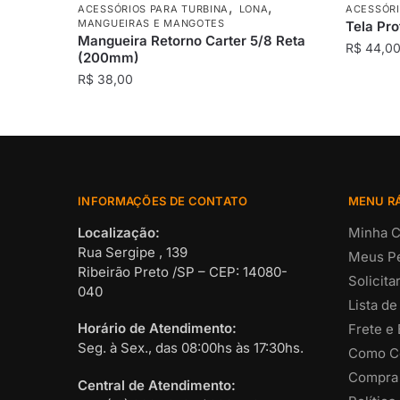
,
,
ACESSÓRIOS PARA TURBINA
LONA
ACESSÓRI
MANGUEIRAS E MANGOTES
Tela Pr
Mangueira Retorno Carter 5/8 Reta
R$
44,0
(200mm)
R$
38,00
INFORMAÇÕES DE CONTATO
MENU R
Localização:
Minha C
Rua Sergipe , 139
Meus P
Ribeirão Preto /SP – CEP: 14080-
Solicit
040
Lista de
Horário de Atendimento:
Frete e
Seg. à Sex., das 08:00hs às 17:30hs.
Como C
Compra
Central de Atendimento: