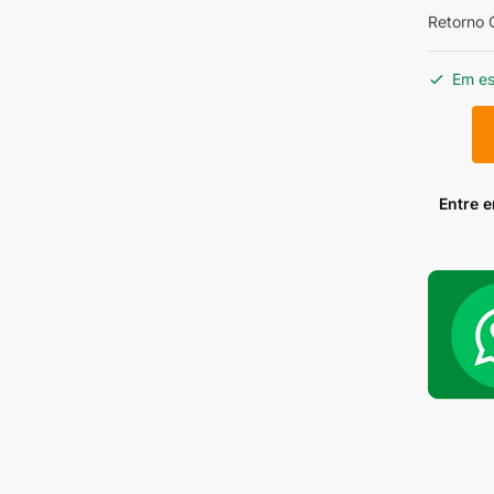
Retorno C
Em e
Retorno
Carter
5/8
Ferro
Entre 
quantid