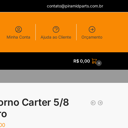
contato@piramidparts.com.br
Minha Conta
Ajuda ao Cliente
Orçamento
R$
0,00
0
orno Carter 5/8
ro
00