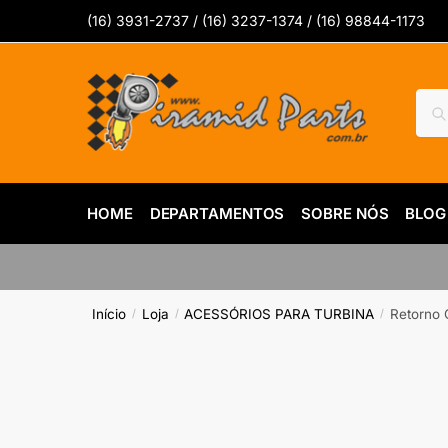
Skip
Skip
(16) 3931-2737 / (16) 3237-1374 / (16) 98844-1173
to
to
navigation
content
Pesq
Pes
por:
HOME
DEPARTAMENTOS
SOBRE NÓS
BLOG
Início
Loja
ACESSÓRIOS PARA TURBINA
Retorno 
/
/
/