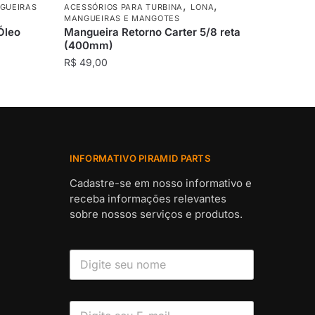
,
,
GUEIRAS
ACESSÓRIOS PARA TURBINA
LONA
MANGUEIRAS E MANGOTES
Óleo
Mangueira Retorno Carter 5/8 reta
(400mm)
R$
49,00
INFORMATIVO PIRAMID PARTS
Cadastre-se em nosso informativo e
receba informações relevantes
sobre nossos serviços e produtos.