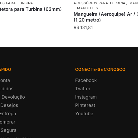
,
OS PARA TURBINA
ACESSÓRIOS PARA TURBINA
MAN
E MANGOTES
otetora para Turbina (62mm)
Mangueira (Aeroquipe) Ar / 
0
(1,20 metro)
R$
131,81
ÁPIDO
CONECTE-SE CONOSCO
onta
Facebook
edidos
Twitter
ar Devolução
Instagram
 Desejos
Pinterest
 Entrega
Youtube
omprar
 Segura