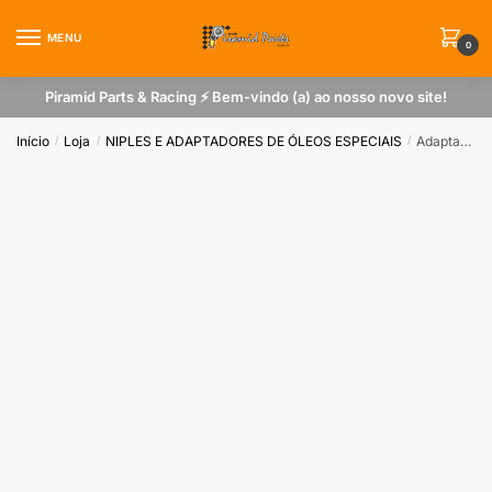
Skip
Skip
to
to
MENU
0
navigation
content
Piramid Parts & Racing ⚡ Bem-vindo (a) ao nosso novo site!
Início
Loja
NIPLES E ADAPTADORES DE ÓLEOS ESPECIAIS
Adaptador de Óleo Gol G6
/
/
/