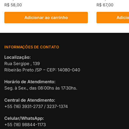
R$
58,00
R$
67,00
Adicionar ao carrinho
Adicio
INFORMAÇÕES DE CONTATO
Localização:
Rua Sergipe , 139
Ribeirão Preto /SP – CEP: 14080-040
Horário de Atendimento:
Seg. à Sex., das 08:00hs às 17:30hs.
Central de Atendimento:
+55 (16) 3931-2737 / 3237-1374
Celular/WhatsApp:
+55 (16) 98844-1173