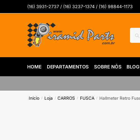
Skip
Skip
(16) 3931-2737 / (16) 3237-1374 / (16) 98844-1173
to
to
navigation
content
Pesq
Pes
por:
HOME
DEPARTAMENTOS
SOBRE NÓS
BLOG
Início
Loja
CARROS
FUSCA
Hallmeter Retro Fu
/
/
/
/