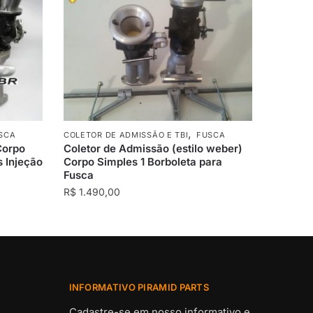
,
SCA
COLETOR DE ADMISSÃO E TBI
FUSCA
Corpo
Coletor de Admissão (estilo weber)
s Injeção
Corpo Simples 1 Borboleta para
Fusca
R$
1.490,00
INFORMATIVO PIRAMID PARTS
Cadastre-se em nosso informativo e