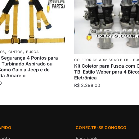
,
,
IOS
CINTOS
FUSCA
e Segurança 4 Pontos para
,
COLETOR DE ADMISSÃO E TBI
FU
s Turbinado Aspirado ou
Kit Coletor para Fusca com 
Como Gaiola Jeep e de
TBI Estilo Weber para 4 Bico
da Amarelo
Eletrônica
0
R$
2.298,00
ÁPIDO
CONECTE-SE CONOSCO
onta
Facebook