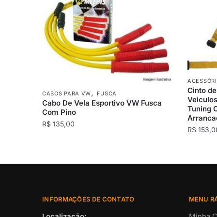
ACESSÓR
Cinto d
,
CABOS PARA VW
FUSCA
Veiculo
Cabo De Vela Esportivo VW Fusca
Tuning 
Com Pino
Arranca
R$
135,00
R$
153,0
INFORMAÇÕES DE CONTATO
MENU R
Localização:
Minha C