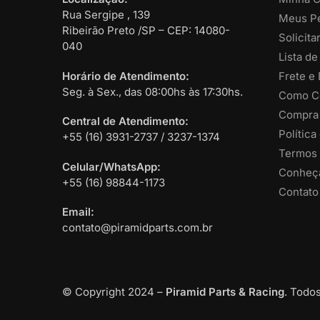
Rua Sergipe , 139
Meus P
Ribeirão Preto /SP – CEP: 14080-
Solicit
040
Lista de
Horário de Atendimento:
Frete e
Seg. à Sex., das 08:00hs às 17:30hs.
Como C
Compra
Central de Atendimento:
Política
+55 (16) 3931-2737 / 3237-1374
Termos 
Celular/WhatsApp:
Conheça
+55 (16) 98844-1173
Contato
Email:
contato@piramidparts.com.br
© Copyright 2024 –
Piramid Parts & Racing
. Todos