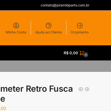
contato@piramidparts.com.br
Minha Conta
Ajuda ao Cliente
Orçamento
R$
0,00
0
lmeter Retro Fusca
ge
,00