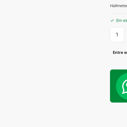
Hallmete
Em e
Hallmet
Retro
Fusca
Bege
Entre 
quantid