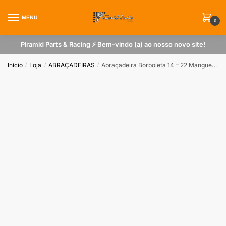
Skip
Skip
to
to
MENU
0
navigation
content
Piramid Parts & Racing ⚡ Bem-vindo (a) ao nosso novo site!
Início
Loja
ABRAÇADEIRAS
Abraçadeira Borboleta 14 – 22 Mangueira 12mm
/
/
/