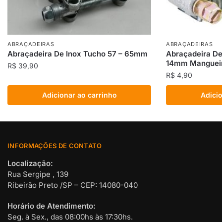
ABRAÇADEIRAS
ABRAÇADEIRAS
Abraçadeira De Inox Tucho 57 – 65mm
Abraçadeira De
14mm Mangueira
R$
39,90
R$
4,90
Adicionar ao carrinho
Adicio
INFORMAÇÕES DE CONTATO
Localização:
Rua Sergipe , 139
Ribeirão Preto /SP – CEP: 14080-040
Horário de Atendimento:
Seg. à Sex., das 08:00hs às 17:30hs.