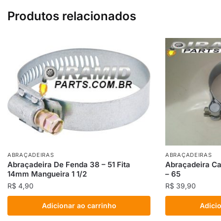
Produtos relacionados
ABRAÇADEIRAS
ABRAÇADEIRAS
Abraçadeira De Fenda 38 – 51 Fita
Abraçadeira Ca
14mm Mangueira 1 1/2
– 65
R$
4,90
R$
39,90
Adicionar ao carrinho
Adicio