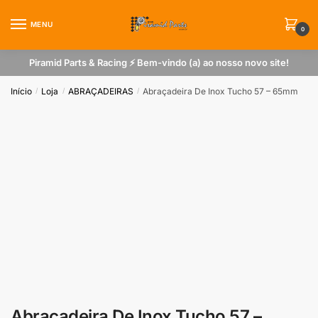
Skip
Skip
to
to
MENU
0
navigation
content
Piramid Parts & Racing ⚡ Bem-vindo (a) ao nosso novo site!
Início
Loja
ABRAÇADEIRAS
Abraçadeira De Inox Tucho 57 – 65mm
/
/
/
Abraçadeira De Inox Tucho 57 –