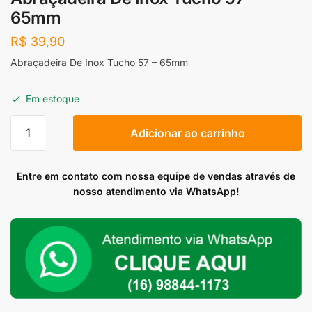
65mm
R$
39,90
Abraçadeira De Inox Tucho 57 – 65mm
Em estoque
Abraçadeira
Adicionar ao carrinho
De
Inox
Tucho
Entre em contato com nossa equipe de vendas através de
57
nosso atendimento via WhatsApp!
-
65mm
quantidade