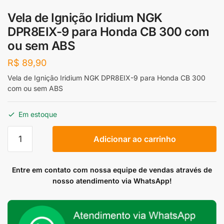
Vela de Ignição Iridium NGK
DPR8EIX-9 para Honda CB 300 com
ou sem ABS
R$
89,90
Vela de Ignição Iridium NGK DPR8EIX-9 para Honda CB 300
com ou sem ABS
Em estoque
Vela
Adicionar ao carrinho
de
Ignição
Iridium
Entre em contato com nossa equipe de vendas através de
NGK
nosso atendimento via WhatsApp!
DPR8EIX-
9
para