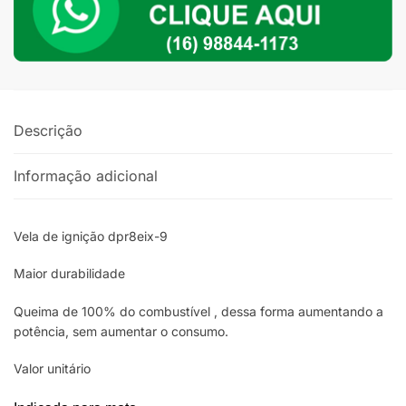
Honda
CB
300
com
ou
sem
Descrição
ABS
quantidade
Informação adicional
Vela de ignição dpr8eix-9
Maior durabilidade
Queima de 100% do combustível , dessa forma aumentando a
potência, sem aumentar o consumo.
Valor unitário