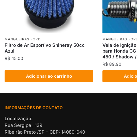
MANGUEIRAS FORD
MANGUEIRAS FOR
Filtro de Ar Esportivo Shineray 50cc
Vela de Igniçã
Azul
para Honda CG 
450 / Shadow 
R$
45,00
R$
89,90
Adicionar ao carrinho
Adicio
INFORMAÇÕES DE CONTATO
Localização:
Rua Sergipe , 139
Ribeirão Preto /SP – CEP: 14080-040