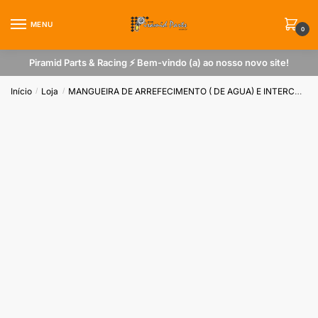
Skip
Skip
to
to
MENU
0
navigation
content
Piramid Parts & Racing ⚡ Bem-vindo (a) ao nosso novo site!
Início
Loja
MANGUEIRA DE ARREFECIMENTO ( DE AGUA) E INTERCOOLER
/
/