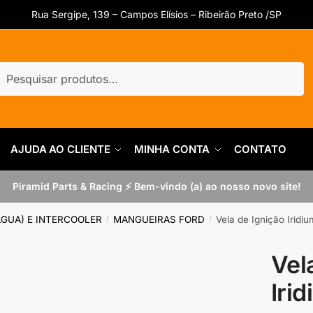
Rua Sergipe, 139 – Campos Elísios – Ribeirão Preto /SP
uisar
quisar
AJUDA AO CLIENTE
MINHA CONTA
CONTATO
Piramid Parts & Racing ⚡ Bem-vindo (a) ao nosso novo site!
AGUA) E INTERCOOLER
MANGUEIRAS FORD
Vela de Ignição Irid
/
/
Vel
Iri