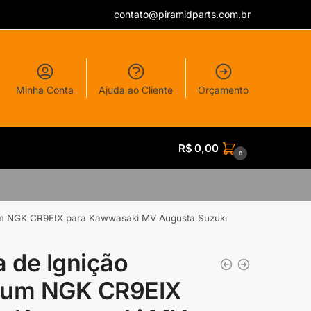
contato@piramidparts.com.br
Minha Conta
Ajuda ao Cliente
Orçamento
R$
0,00
0
ium NGK CR9EIX para Kawwasaki MV Augusta Suzuki
a de Ignição
dium NGK CR9EIX