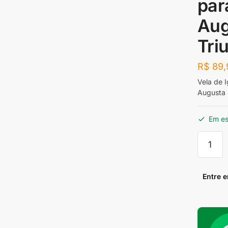
par
Aug
Tri
R$
89,
Vela de 
Augusta 
Em e
Vela
de
Ignição
Iridium
Entre 
NGK
CR9EIX
para
Kawwas