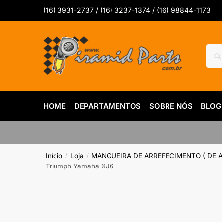
Skip
Skip
(16) 3931-2737 / (16) 3237-1374 / (16) 98844-1173
to
to
navigation
content
Pesq
Pes
por:
HOME
DEPARTAMENTOS
SOBRE NÓS
BLOG
Início
Loja
MANGUEIRA DE ARREFECIMENTO ( DE 
/
/
Triumph Yamaha XJ6