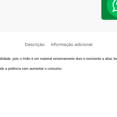
MV
Augusta
Suzuki
Triumph
Yamaha
XJ6
Descrição
Informação adicional
quantid
ilidade, pois o Irídio é um material extremamente duro e resistente a altas t
ndo a potência sem aumentar o consumo.