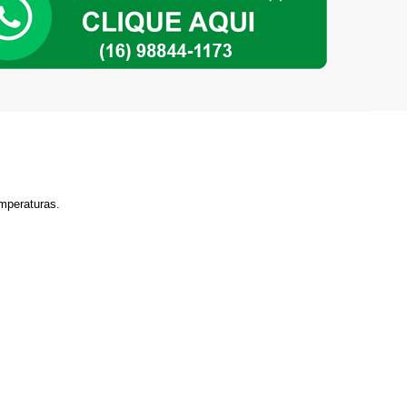
ade
emperaturas.