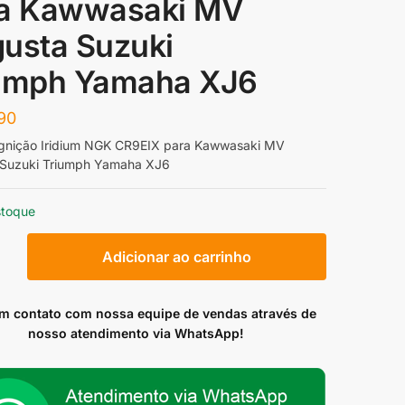
a Kawwasaki MV
usta Suzuki
umph Yamaha XJ6
90
Ignição Iridium NGK CR9EIX para Kawwasaki MV
Suzuki Triumph Yamaha XJ6
stoque
Adicionar ao carrinho
em contato com nossa equipe de vendas através de
nosso atendimento via WhatsApp!
aki