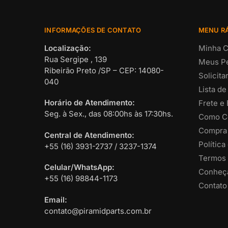
INFORMAÇÕES DE CONTATO
MENU R
Localização:
Minha C
Rua Sergipe , 139
Meus P
Ribeirão Preto /SP – CEP: 14080-
Solicit
040
Lista de
Horário de Atendimento:
Frete e
Seg. à Sex., das 08:00hs às 17:30hs.
Como C
Compra
Central de Atendimento:
Política
+55 (16) 3931-2737 / 3237-1374
Termos 
Celular/WhatsApp:
Conheça
+55 (16) 98844-1173
Contato
Email:
contato@piramidparts.com.br