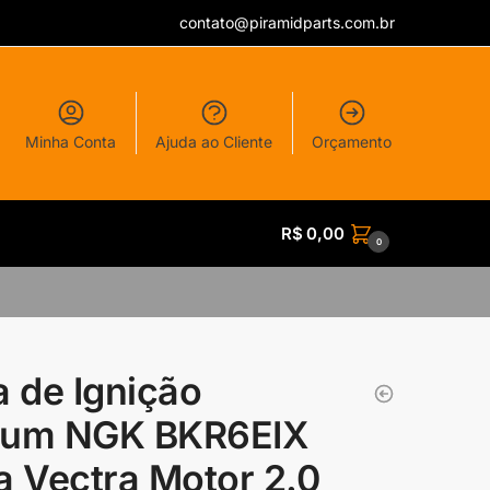
contato@piramidparts.com.br
Minha Conta
Ajuda ao Cliente
Orçamento
R$
0,00
0
a de Ignição
dium NGK BKR6EIX
a Vectra Motor 2.0