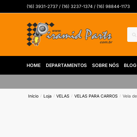
Skip
Skip
(16) 3931-2737 / (16) 3237-1374 / (16) 98844-1173
to
to
navigation
content
Pesq
Pes
por:
HOME
DEPARTAMENTOS
SOBRE NÓS
BLOG
Início
Loja
VELAS
VELAS PARA CARROS
Vela de
/
/
/
/