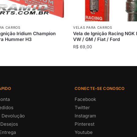
RA CARROS
VELAS PARA CARROS
Ignição Iridium Champion
Vela de Ignição Racing NGK
ra Hummer H3
VW / GM / Fiat / Ford
0
R$
69,00
ÁPIDO
CONECTE-SE CONOSCO
onta
Facebook
edidos
Twitter
ar Devolução
Instagram
 Desejos
Pinterest
 Entrega
Youtube