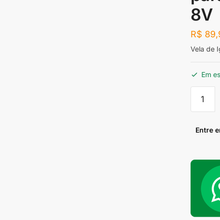
8V
R$
89,
Vela de 
Em e
Vela
de
Ignição
Iridium
Entre 
NGK
BKR6EI
para
Vectra
Motor
2.0
8V