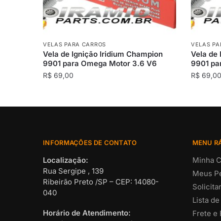
VELAS PARA CARROS
VELAS PA
Vela de Ignição Iridium Champion
Vela de 
9901 para Omega Motor 3.6 V6
9901 pa
R$
69,00
R$
69,0
INFORMAÇÕES DE CONTATO
MENU R
Localização:
Minha C
Rua Sergipe , 139
Meus P
Ribeirão Preto /SP – CEP: 14080-
Solicit
040
Lista de
Horário de Atendimento:
Frete e