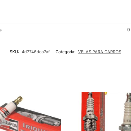
s
9
SKU:
4d7746dca7af
Categoria:
VELAS PARA CARROS