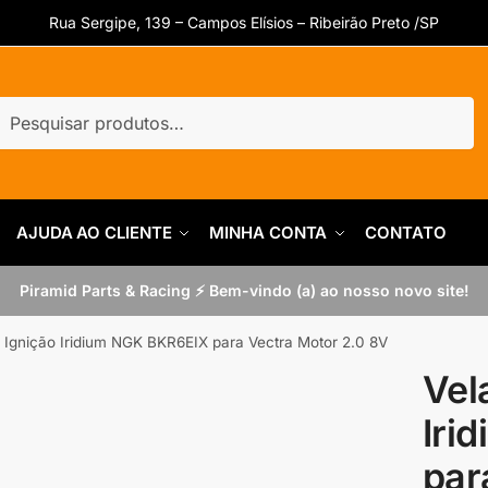
Rua Sergipe, 139 – Campos Elísios – Ribeirão Preto /SP
uisar
quisar
AJUDA AO CLIENTE
MINHA CONTA
CONTATO
Piramid Parts & Racing ⚡ Bem-vindo (a) ao nosso novo site!
 Ignição Iridium NGK BKR6EIX para Vectra Motor 2.0 8V
Vel
Iri
par