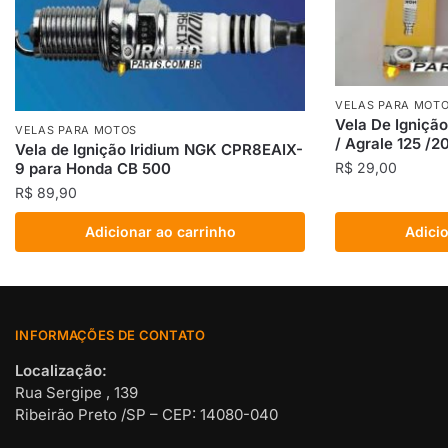
VELAS PARA MOT
Vela De Igniçã
VELAS PARA MOTOS
/ Agrale 125 /2
Vela de Ignição Iridium NGK CPR8EAIX-
9 para Honda CB 500
R$
29,00
R$
89,90
Adicionar ao carrinho
Adicio
INFORMAÇÕES DE CONTATO
Localização:
Rua Sergipe , 139
Ribeirão Preto /SP – CEP: 14080-040