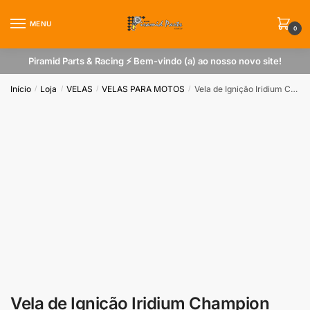
Skip
Skip
to
to
MENU
0
navigation
content
Piramid Parts & Racing ⚡ Bem-vindo (a) ao nosso novo site!
Início
Loja
VELAS
VELAS PARA MOTOS
Vela de Ignição Iridium Champion 9901 para Cadillac Motor 3.6 V6
/
/
/
/
Vela de Ignição Iridium Champion