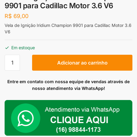
9901 para Cadillac Motor 3.6 V6
R$
69,00
Vela de Ignição Iridium Champion 9901 para Cadillac Motor 3.6
V6
Em estoque
Vela
Adicionar ao carrinho
de
Ignição
Iridium
Entre em contato com nossa equipe de vendas através de
Champion
nosso atendimento via WhatsApp!
9901
para
Cadillac
Motor
3.6
V6