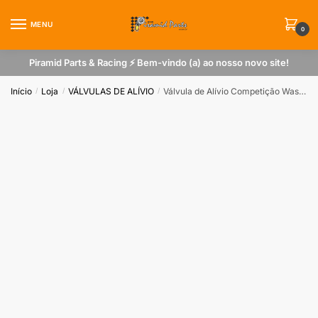
Skip
Skip
to
to
MENU
0
navigation
content
Piramid Parts & Racing ⚡ Bem-vindo (a) ao nosso novo site!
Início
Loja
VÁLVULAS DE ALÍVIO
Válvula de Alívio Competição Wastegate
/
/
/