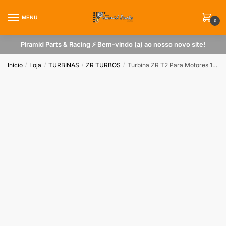
Skip
Skip
to
to
MENU
0
navigation
content
Piramid Parts & Racing ⚡ Bem-vindo (a) ao nosso novo site!
Início
Loja
TURBINAS
ZR TURBOS
Turbina ZR T2 Para Motores 1.0 a 1.3
/
/
/
/