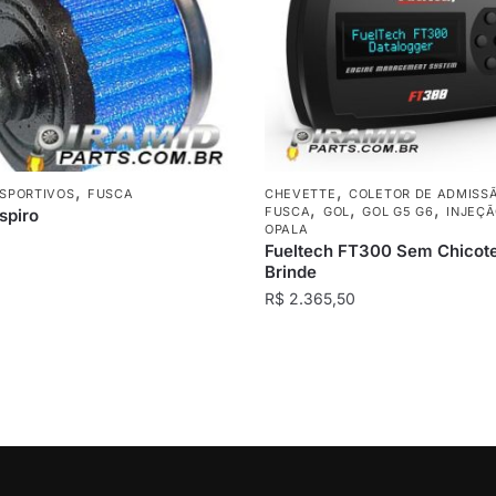
,
,
ESPORTIVOS
FUSCA
CHEVETTE
COLETOR DE ADMISSÃ
,
,
,
FUSCA
GOL
GOL G5 G6
INJEÇÃ
espiro
OPALA
0
Fueltech FT300 Sem Chicot
Brinde
R$
2.365,50