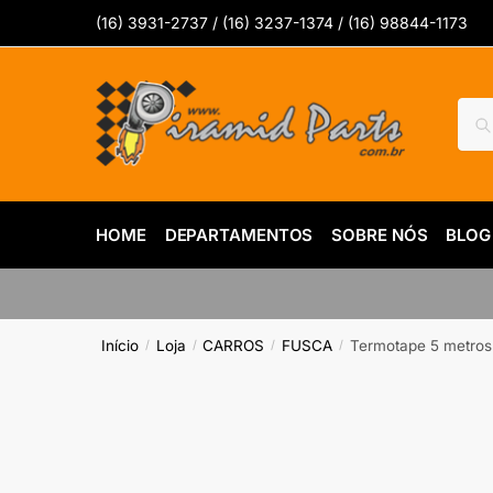
Skip
Skip
(16) 3931-2737 / (16) 3237-1374 / (16) 98844-1173
to
to
navigation
content
Pesq
Pes
por:
HOME
DEPARTAMENTOS
SOBRE NÓS
BLOG
Início
Loja
CARROS
FUSCA
Termotape 5 metros 
/
/
/
/