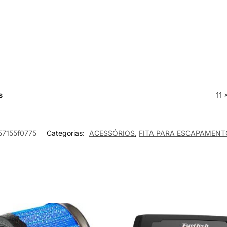
s
11 
57155f0775
Categorias:
ACESSÓRIOS
,
FITA PARA ESCAPAMENT