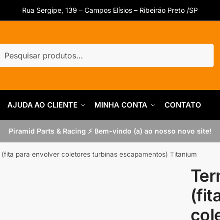
Rua Sergipe, 139 – Campos Elísios – Ribeirão Preto /SP
uisar
quisar
AJUDA AO CLIENTE
MINHA CONTA
CONTATO
Piramid Parts & Racing ⚡ Bem-vindo (a) ao nosso novo site!
(fita para envolver coletores turbinas escapamentos) Titanium
Ter
(fi
col