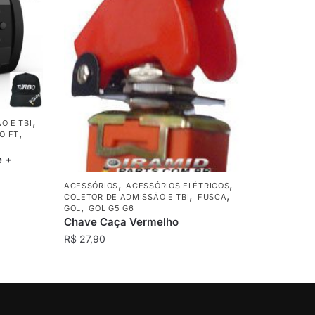
,
O E TBI
,
O FT
e +
,
,
ACESSÓRIOS
ACESSÓRIOS ELÉTRICOS
,
,
COLETOR DE ADMISSÃO E TBI
FUSCA
,
GOL
GOL G5 G6
Chave Caça Vermelho
R$
27,90