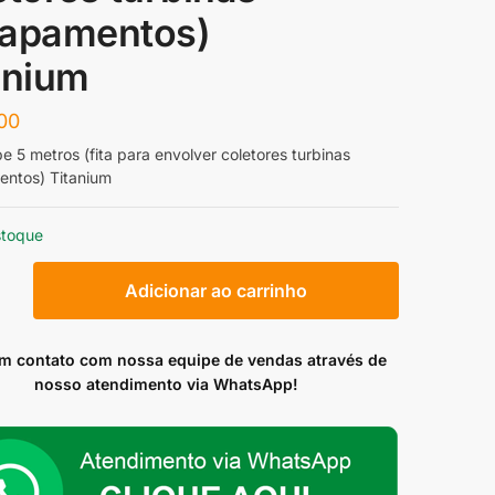
apamentos)
anium
00
 5 metros (fita para envolver coletores turbinas
ntos) Titanium
stoque
ape
Adicionar ao carrinho
em contato com nossa equipe de vendas através de
nosso atendimento via WhatsApp!
r
es
mentos)