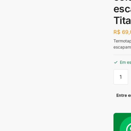
esc
Tit
R$
69,
Termotape
escapame
Em e
Termot
5
metros
(fita
Entre 
para
envolve
coletor
turbinas
escapa