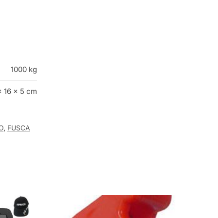
1000 kg
× 16 × 5 cm
O
,
FUSCA