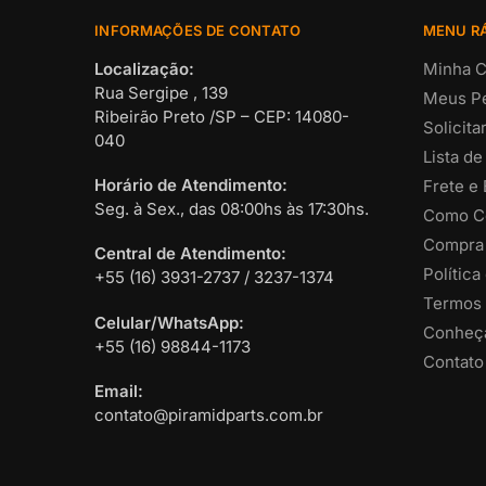
INFORMAÇÕES DE CONTATO
MENU R
Localização:
Minha C
Rua Sergipe , 139
Meus P
Ribeirão Preto /SP – CEP: 14080-
Solicit
040
Lista de
Horário de Atendimento:
Frete e
Seg. à Sex., das 08:00hs às 17:30hs.
Como C
Compra
Central de Atendimento:
Política
+55 (16) 3931-2737 / 3237-1374
Termos 
Celular/WhatsApp:
Conheça
+55 (16) 98844-1173
Contato
Email:
contato@piramidparts.com.br