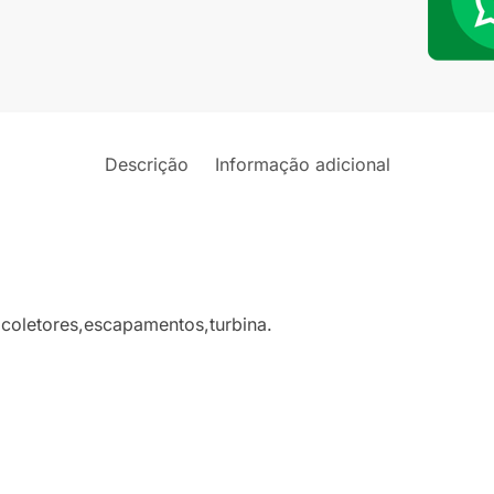
Titaniu
quantid
Descrição
Informação adicional
m coletores,escapamentos,turbina.