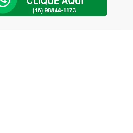
m
ade