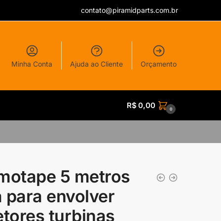
contato@piramidparts.com.br
Minha Conta
Ajuda ao Cliente
Orçamento
R$
0,00
0
motape 5 metros
ta para envolver
etores turbinas