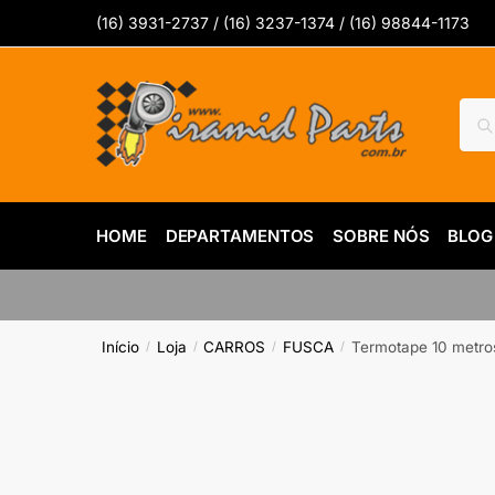
Skip
Skip
(16) 3931-2737 / (16) 3237-1374 / (16) 98844-1173
to
to
navigation
content
Pesq
Pes
por:
HOME
DEPARTAMENTOS
SOBRE NÓS
BLOG
Início
Loja
CARROS
FUSCA
Termotape 10 metros
/
/
/
/