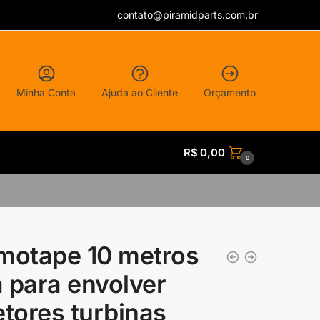
contato@piramidparts.com.br
Minha Conta
Ajuda ao Cliente
Orçamento
R$
0,00
0
motape 10 metros
ta para envolver
etores turbinas