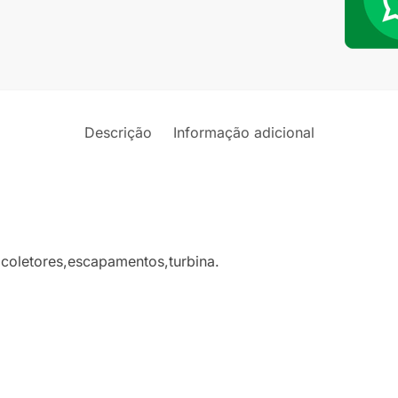
Titaniu
quantid
Descrição
Informação adicional
m coletores,escapamentos,turbina.