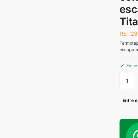
esc
Tit
R$
129
Termotape
escapame
Em e
Termot
10
metros
(fita
Entre 
para
envolve
coletor
turbinas
escapa