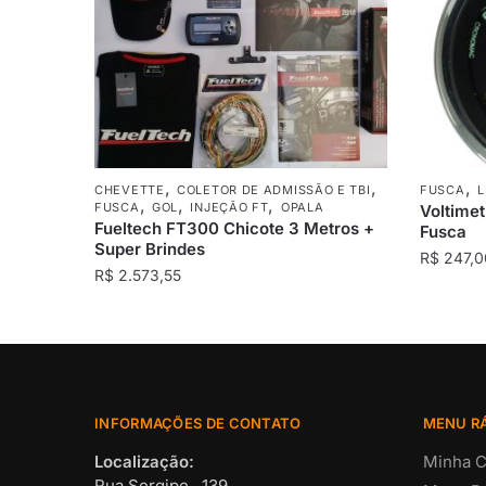
,
,
,
CHEVETTE
COLETOR DE ADMISSÃO E TBI
FUSCA
L
,
,
,
FUSCA
GOL
INJEÇÃO FT
OPALA
Voltime
Fueltech FT300 Chicote 3 Metros +
Fusca
Super Brindes
R$
247,0
R$
2.573,55
INFORMAÇÕES DE CONTATO
MENU R
Localização:
Minha C
Rua Sergipe , 139