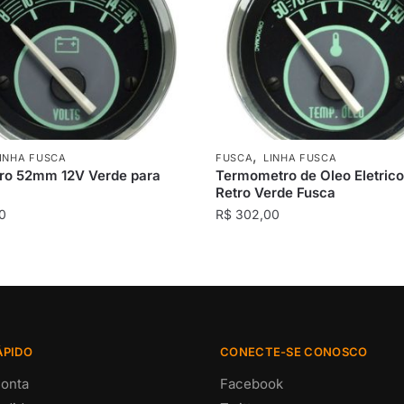
,
INHA FUSCA
FUSCA
LINHA FUSCA
tro 52mm 12V Verde para
Termometro de Oleo Eletri
Retro Verde Fusca
0
R$
302,00
ÁPIDO
CONECTE-SE CONOSCO
onta
Facebook