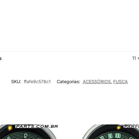
s
11 
SKU:
ffafe9c578c1
Categorias:
ACESSÓRIOS
,
FUSCA