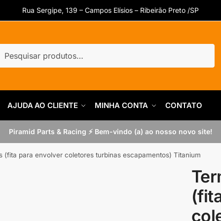
Rua Sergipe, 139 – Campos Elísios – Ribeirão Preto /SP
uisar
quisar
AJUDA AO CLIENTE
MINHA CONTA
CONTATO
Piramid Parts & Racing ⚡ Bem-vindo (a) ao nosso novo site!
 (fita para envolver coletores turbinas escapamentos) Titanium
Ter
(fi
col