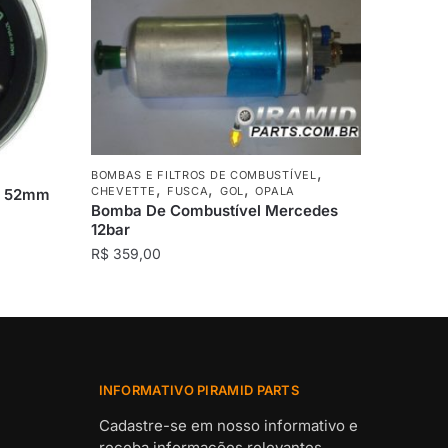
,
BOMBAS E FILTROS DE COMBUSTÍVEL
,
,
,
CHEVETTE
FUSCA
GOL
OPALA
co 52mm
Bomba De Combustível Mercedes
12bar
R$
359,00
INFORMATIVO PIRAMID PARTS
Cadastre-se em nosso informativo e
receba informações relevantes