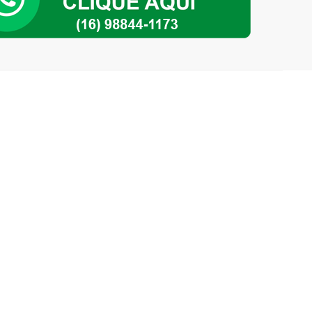
m
ade