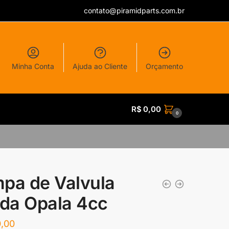
contato@piramidparts.com.br
Minha Conta
Ajuda ao Cliente
Orçamento
R$
0,00
0
pa de Valvula
ida Opala 4cc
,00