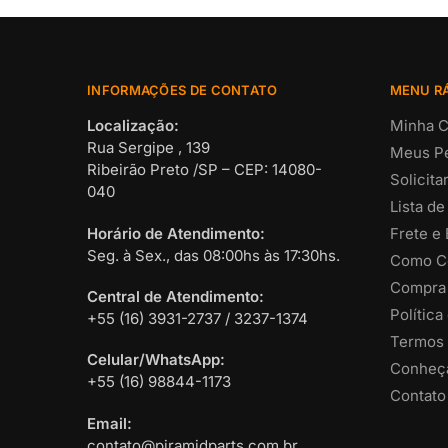
INFORMAÇÕES DE CONTATO
MENU R
Localização:
Minha C
Rua Sergipe , 139
Meus P
Ribeirão Preto /SP – CEP: 14080-
Solicit
040
Lista de
Horário de Atendimento:
Frete e
Seg. à Sex., das 08:00hs às 17:30hs.
Como C
Compra
Central de Atendimento:
Política
+55 (16) 3931-2737 / 3237-1374
Termos 
Celular/WhatsApp:
Conheça
+55 (16) 98844-1173
Contato
Email:
contato@piramidparts.com.br