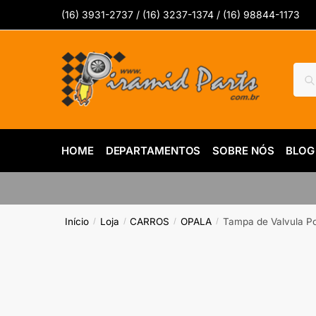
Skip
Skip
(16) 3931-2737 / (16) 3237-1374 / (16) 98844-1173
to
to
navigation
content
Pesq
Pes
por:
HOME
DEPARTAMENTOS
SOBRE NÓS
BLOG
Início
Loja
CARROS
OPALA
Tampa de Valvula Po
/
/
/
/