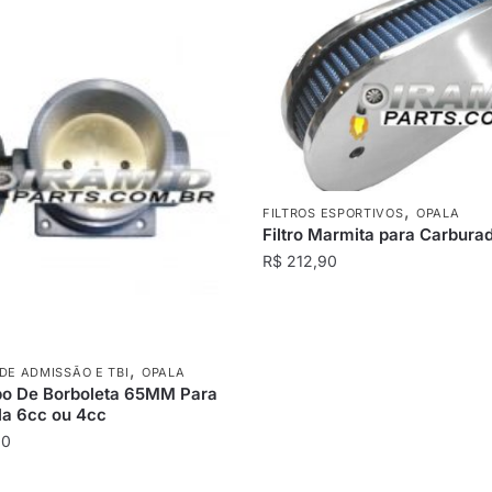
,
FILTROS ESPORTIVOS
OPALA
Filtro Marmita para Carbura
R$
212,90
,
DE ADMISSÃO E TBI
OPALA
po De Borboleta 65MM Para
a 6cc ou 4cc
00