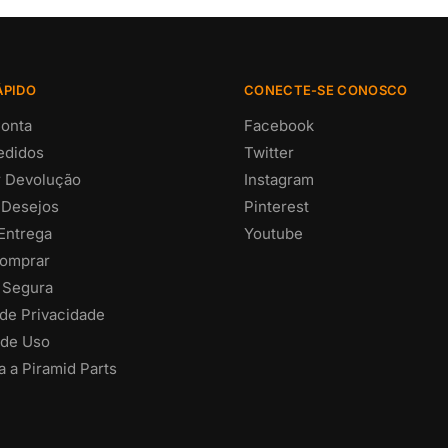
ÁPIDO
CONECTE-SE CONOSCO
onta
Facebook
edidos
Twitter
ar Devolução
Instagram
 Desejos
Pinterest
 Entrega
Youtube
omprar
 Segura
 de Privacidade
de Uso
 a Piramid Parts