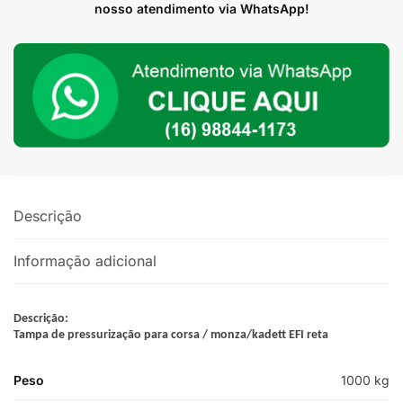
Corsa
nosso atendimento via WhatsApp!
Reta
EFI
quantidade
Descrição
Informação adicional
Descrição:
Tampa de pressurização para corsa / monza/kadett EFI reta
Peso
1000 kg