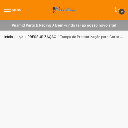
Skip
Skip
to
to
MENU
0
navigation
content
Piramid Parts & Racing ⚡ Bem-vindo (a) ao nosso novo site!
Início
Loja
PRESSURIZAÇÃO
Tampa de Pressurização para Corsa Reta EFI
/
/
/