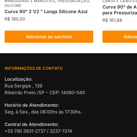
,
,
MANGUEIRAS E MANGOTES
PRESSURIZAÇÃO
CANOS E CANOTE
SILICONE
Curva 90° de A
Curva 90° 2 1/2 ” Longa Silicone Azul
para Pressuriz
R$
185,00
R$
161,88
Adicionar ao carrinho
Adicio
INFORMAÇÕES DE CONTATO
Localização:
Rua Sergipe , 139
Ribeirão Preto /SP – CEP: 14080-040
Horário de Atendimento:
Seg. à Sex., das 08:00hs às 17:30hs.
Central de Atendimento:
+55 (16) 3931-2737 / 3237-1374