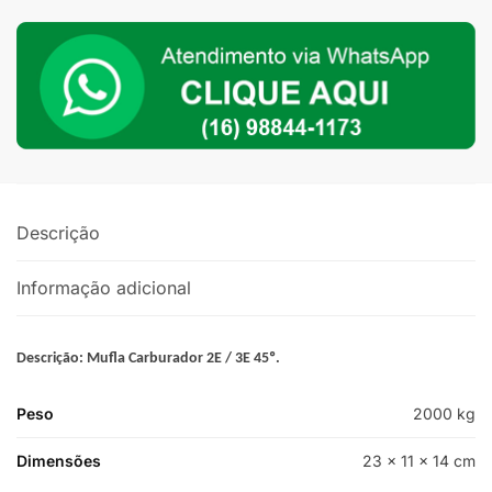
quantidade
Descrição
Informação adicional
Descrição: Mufla Carburador 2E / 3E 45º.
Peso
2000 kg
Dimensões
23 × 11 × 14 cm