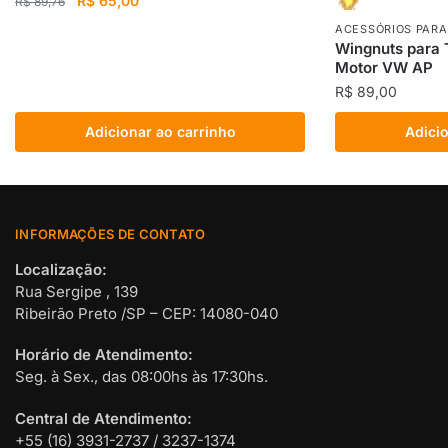
R$
65,00
R$
89,76
preço
preço
ACESSÓRIOS PAR
original
atual
Wingnuts para 
era:
é:
Motor VW AP
R$ 89,76.
R$ 65,00.
R$
89,00
Adicionar ao carrinho
Adicio
INFORMAÇÕES DE CONTATO
Localização:
Rua Sergipe , 139
Ribeirão Preto /SP – CEP: 14080-040
Horário de Atendimento:
Seg. à Sex., das 08:00hs às 17:30hs.
Central de Atendimento:
+55 (16) 3931-2737 / 3237-1374