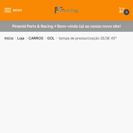
Skip
Skip
to
to
MENU
0
navigation
content
Piramid Parts & Racing ⚡ Bem-vindo (a) ao nosso novo site!
Início
Loja
CARROS
GOL
tampa de pressurização 2E/3E 45°
/
/
/
/