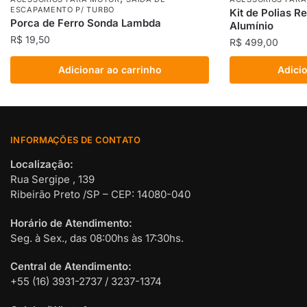
ESCAPAMENTO P/ TURBO
Kit de Polias 
Porca de Ferro Sonda Lambda
Alumínio
R$
19,50
R$
499,00
Adicionar ao carrinho
Adicio
INFORMAÇÕES DE CONTATO
Localização:
Rua Sergipe , 139
Ribeirão Preto /SP – CEP: 14080-040
Horário de Atendimento:
Seg. à Sex., das 08:00hs às 17:30hs.
Central de Atendimento:
+55 (16) 3931-2737 / 3237-1374