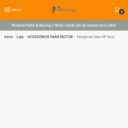
Skip
Skip
to
to
MENU
0
navigation
content
Piramid Parts & Racing ⚡ Bem-vindo (a) ao nosso novo site!
Início
Loja
ACESSÓRIOS PARA MOTOR
Tampa de Oleo AP Azul
/
/
/