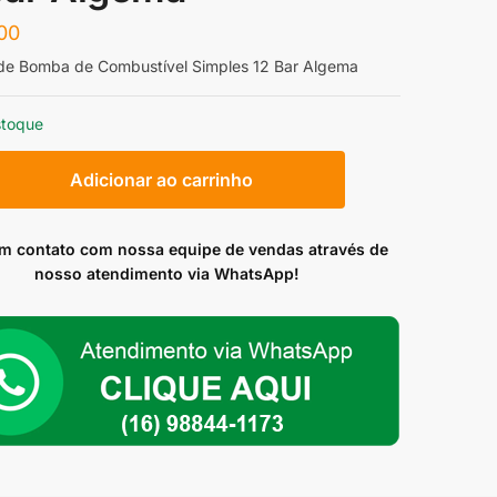
00
de Bomba de Combustível Simples 12 Bar Algema
stoque
Adicionar ao carrinho
em contato com nossa equipe de vendas através de
ível
nosso atendimento via WhatsApp!
ade