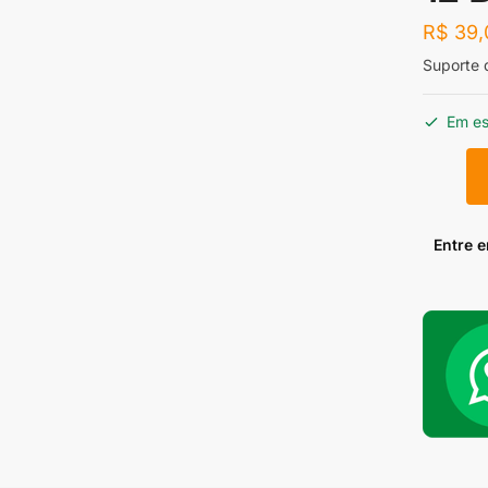
R$
39,
Suporte 
Em e
Suporte
de
Bomba
de
Entre 
Combust
Simples
12
Bar
Algema
quantid