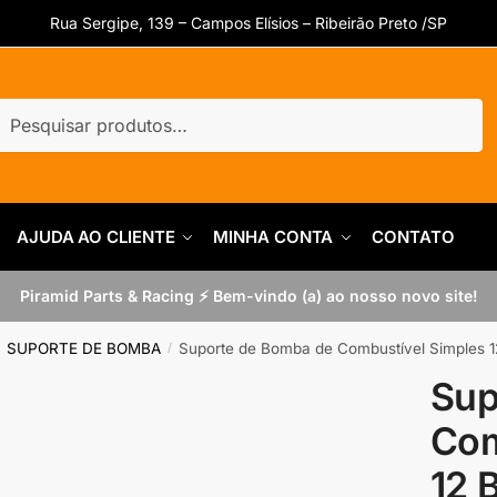
Rua Sergipe, 139 – Campos Elísios – Ribeirão Preto /SP
uisar
quisar
AJUDA AO CLIENTE
MINHA CONTA
CONTATO
Piramid Parts & Racing ⚡ Bem-vindo (a) ao nosso novo site!
SUPORTE DE BOMBA
Suporte de Bomba de Combustível Simples 1
/
/
Sup
Com
12 