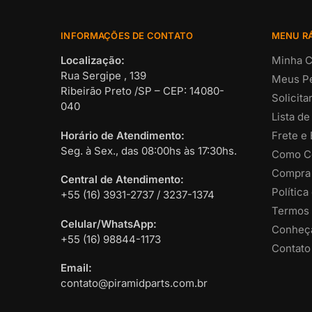
INFORMAÇÕES DE CONTATO
MENU R
Localização:
Minha C
Rua Sergipe , 139
Meus P
Ribeirão Preto /SP – CEP: 14080-
Solicit
040
Lista de
Horário de Atendimento:
Frete e
Seg. à Sex., das 08:00hs às 17:30hs.
Como C
Compra
Central de Atendimento:
Política
+55 (16) 3931-2737 / 3237-1374
Termos 
Celular/WhatsApp:
Conheça
+55 (16) 98844-1173
Contato
Email:
contato@piramidparts.com.br