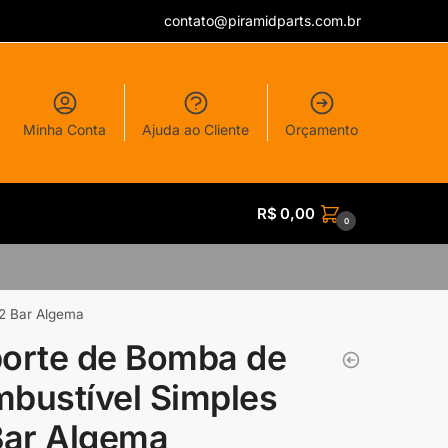
contato@piramidparts.com.br
Minha Conta
Ajuda ao Cliente
Orçamento
R$
0,00
0
2 Bar Algema
orte de Bomba de
bustível Simples
Bar Algema