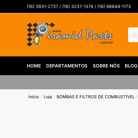
Skip
Skip
(16) 3931-2737 / (16) 3237-1374 / (16) 98844-1173
to
to
navigation
content
Pesq
Pes
por:
HOME
DEPARTAMENTOS
SOBRE NÓS
BLOG
Início
Loja
BOMBAS E FILTROS DE COMBUSTÍVEL
/
/