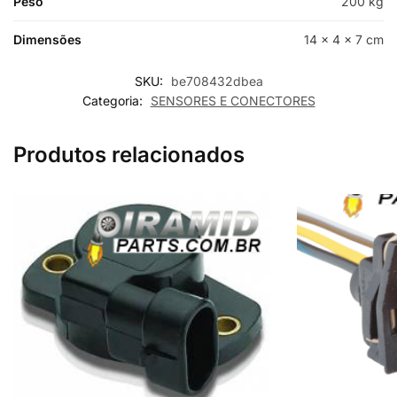
Peso
200 kg
Dimensões
14 × 4 × 7 cm
SKU:
be708432dbea
Categoria:
SENSORES E CONECTORES
Produtos relacionados