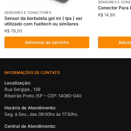
SENSORES E CON
Conector Para D
SENSORES E CONECTORES
R$
14,90
Sensor da borboleta gol mi ( tps ) ser
utilizado com fueltech ou similares
R$
79,00
Adicionar ao carrinho
Adicio
INFORMAÇÕES DE CONTATO
Localização:
Rua Sergipe , 139
Ribeirão Preto /SP – CEP: 14080-040
Horário de Atendimento:
Seg. à Sex., das 08:00hs às 17:30hs.
Central de Atendimento: