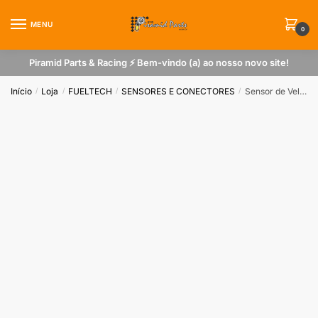
Skip
Skip
to
to
MENU
0
navigation
content
Piramid Parts & Racing ⚡ Bem-vindo (a) ao nosso novo site!
Início
Loja
FUELTECH
SENSORES E CONECTORES
Sensor de Velocidade VW / Ford
/
/
/
/