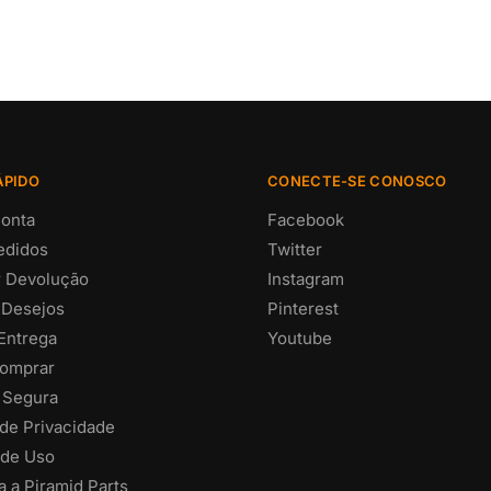
ÁPIDO
CONECTE-SE CONOSCO
onta
Facebook
edidos
Twitter
ar Devolução
Instagram
 Desejos
Pinterest
 Entrega
Youtube
omprar
 Segura
 de Privacidade
de Uso
 a Piramid Parts