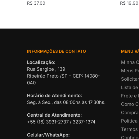
R$
37,00
R$
19,90
INFORMAÇÕES DE CONTATO
MENU R
Localização:
Minha C
Rua Sergipe , 139
Meus P
Ribeirão Preto /SP – CEP: 14080-
Solicit
040
Lista de
Horário de Atendimento:
Frete e
Seg. à Sex., das 08:00hs às 17:30hs.
Como C
Compra
Central de Atendimento:
Política
+55 (16) 3931-2737 / 3237-1374
Termos 
Celular/WhatsApp:
Conheça