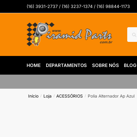
Skip
Skip
(16) 3931-2737 / (16) 3237-1374 / (16) 98844-1173
to
to
navigation
content
Pesq
Pes
por:
HOME
DEPARTAMENTOS
SOBRE NÓS
BLOG
Início
Loja
ACESSÓRIOS
Polia Alternador Ap Azul
/
/
/