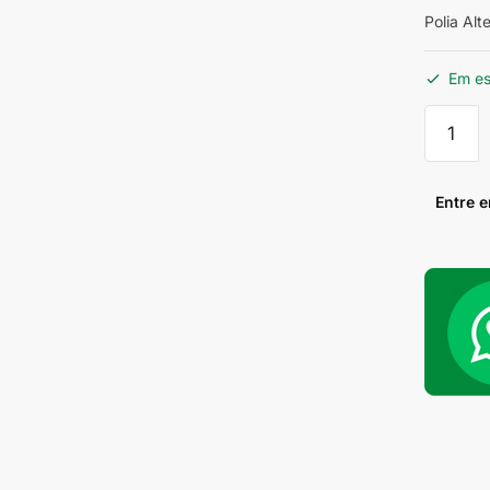
Polia Alt
Em e
Polia
Alterna
Ap
Azul
Entre 
quantid