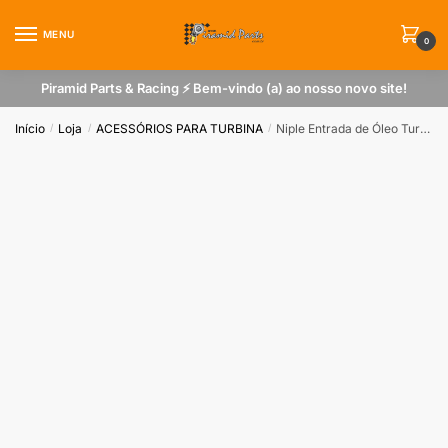
Skip
Skip
to
to
MENU
0
navigation
content
Piramid Parts & Racing ⚡ Bem-vindo (a) ao nosso novo site!
Início
Loja
ACESSÓRIOS PARA TURBINA
Niple Entrada de Óleo Turbina T2 Reta M10
/
/
/