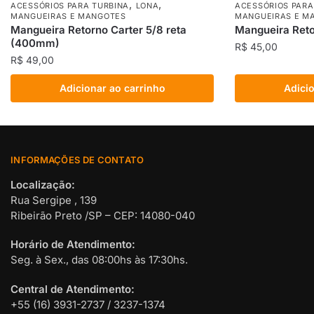
,
,
ACESSÓRIOS PARA TURBINA
LONA
ACESSÓRIOS PARA
MANGUEIRAS E MANGOTES
MANGUEIRAS E M
Mangueira Retorno Carter 5/8 reta
Mangueira Reto
(400mm)
R$
45,00
R$
49,00
Adicionar ao carrinho
Adicio
INFORMAÇÕES DE CONTATO
Localização:
Rua Sergipe , 139
Ribeirão Preto /SP – CEP: 14080-040
Horário de Atendimento:
Seg. à Sex., das 08:00hs às 17:30hs.
Central de Atendimento:
+55 (16) 3931-2737 / 3237-1374