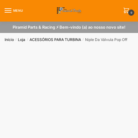
Skip
Skip
to
to
MENU
0
navigation
content
Piramid Parts & Racing ⚡ Bem-vindo (a) ao nosso novo site!
Início
Loja
ACESSÓRIOS PARA TURBINA
Niple Da Válvula Pop Off
/
/
/