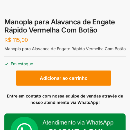
Manopla para Alavanca de Engate
Rápido Vermelha Com Botão
R$
115,00
Manopla para Alavanca de Engate Rápido Vermelha Com Botão
Em estoque
Manopla
Adicionar ao carrinho
para
Alavanca
de
Entre em contato com nossa equipe de vendas através de
Engate
nosso atendimento via WhatsApp!
Rápido
Vermelha
Com
Botão