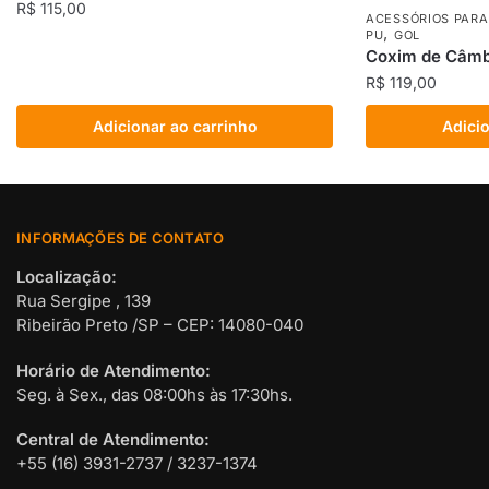
R$
115,00
ACESSÓRIOS PARA
,
PU
GOL
Coxim de Câmb
R$
119,00
Adicionar ao carrinho
Adicio
INFORMAÇÕES DE CONTATO
Localização:
Rua Sergipe , 139
Ribeirão Preto /SP – CEP: 14080-040
Horário de Atendimento:
Seg. à Sex., das 08:00hs às 17:30hs.
Central de Atendimento:
+55 (16) 3931-2737 / 3237-1374