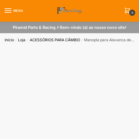
Skip
Skip
to
to
MENU
0
navigation
content
Piramid Parts & Racing ⚡ Bem-vindo (a) ao nosso novo site!
Início
Loja
ACESSÓRIOS PARA CÂMBIO
Manopla para Alavanca de Engate Rápido Vermelha Com Botão
/
/
/