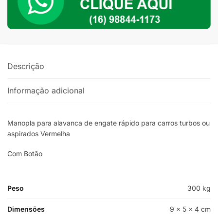
quantidade
Descrição
Informação adicional
Manopla para alavanca de engate rápido para carros turbos ou
aspirados Vermelha
Com Botão
Peso
300 kg
Dimensões
9 × 5 × 4 cm