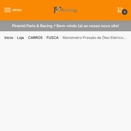
Skip
Skip
to
to
MENU
0
navigation
content
Piramid Parts & Racing ⚡ Bem-vindo (a) ao nosso novo site!
Início
Loja
CARROS
FUSCA
Manometro Pressão de Óleo Eletrico 5 kg 52mm Linha Retro Bege para Fusca
/
/
/
/