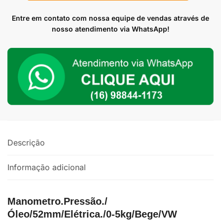
de
Óleo
Entre em contato com nossa equipe de vendas através de
Eletrico
nosso atendimento via WhatsApp!
5
kg
52mm
Linha
Retro
Bege
para
Fusca
quantidade
Descrição
Informação adicional
Manometro.Pressão./
Óleo/52mm/Elétrica./0-5kg/Bege/VW