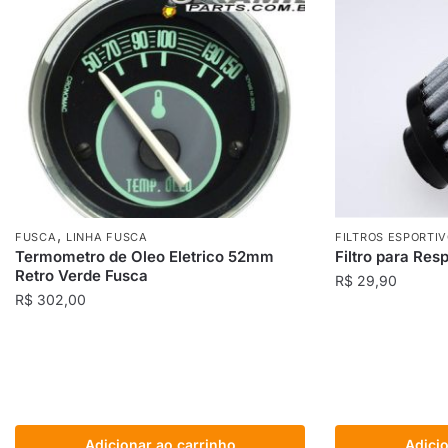
,
FUSCA
LINHA FUSCA
FILTROS ESPORTI
Termometro de Oleo Eletrico 52mm
Filtro para Res
Retro Verde Fusca
R$
29,90
R$
302,00
Adicionar ao carrinho
Adicio