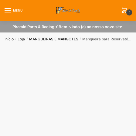
Skip
Skip
to
to
MENU
0
navigation
content
Piramid Parts & Racing ⚡ Bem-vindo (a) ao nosso novo site!
Início
Loja
MANGUEIRAS E MANGOTES
Mangueira para Reservatório de Óleo (Metro)
/
/
/