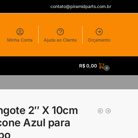
contato@piramidparts.com.br
Minha Conta
Ajuda ao Cliente
Orçamento
R$
0,00
0
gote 2″ X 10cm
icone Azul para
bo