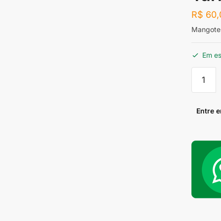
R$
60,
Mangote 
Em e
Mangot
2"
X
10cm
Entre 
Silicone
Azul
para
Turbo
quantid