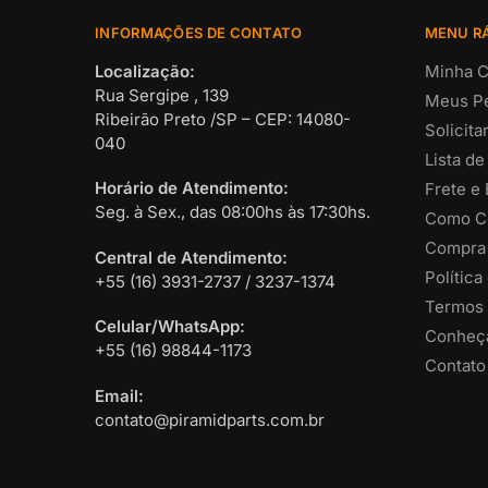
INFORMAÇÕES DE CONTATO
MENU R
Localização:
Minha C
Rua Sergipe , 139
Meus P
Ribeirão Preto /SP – CEP: 14080-
Solicit
040
Lista de
Horário de Atendimento:
Frete e
Seg. à Sex., das 08:00hs às 17:30hs.
Como C
Compra
Central de Atendimento:
Política
+55 (16) 3931-2737 / 3237-1374
Termos 
Celular/WhatsApp:
Conheça
+55 (16) 98844-1173
Contato
Email:
contato@piramidparts.com.br