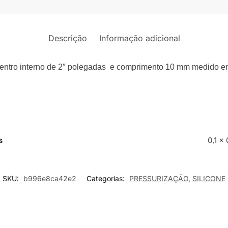
Descrição
Informação adicional
mentro interno de 2″ polegadas e comprimento 10 mm medido e
s
0,1 × 
SKU:
b996e8ca42e2
Categorias:
PRESSURIZAÇÃO
,
SILICONE