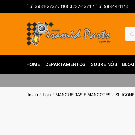
Skip
Skip
(16) 3931-2737 / (16) 3237-1374 / (16) 98844-1173
to
to
navigation
content
Pesq
Pes
por:
HOME
DEPARTAMENTOS
SOBRE NÓS
BLOG
Início
Loja
MANGUEIRAS E MANGOTES
SILICONE
/
/
/