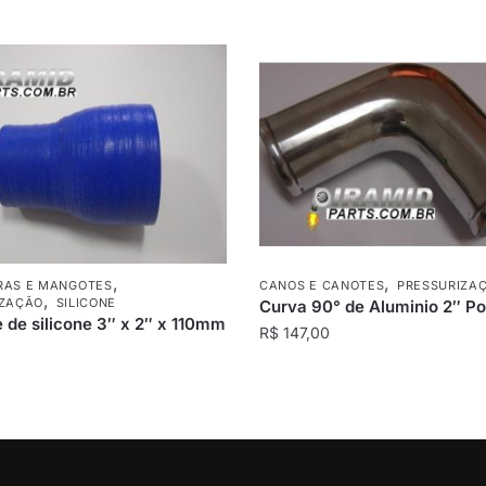
,
,
RAS E MANGOTES
CANOS E CANOTES
PRESSURIZA
,
IZAÇÃO
SILICONE
Curva 90° de Aluminio 2″ P
 de silicone 3″ x 2″ x 110mm
R$
147,00