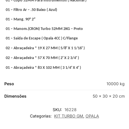
01 – Copo 52MM Para Instrumentos ( Nacional )
01 – Filtro Ar – .50 Baixo ( Azul)
01 – Mang. 90° 2″
01 – Manom.(CRON) Turbo 52MM 2KG – Preto
01 – Saida de Escape ( Opala 4CC ) C/Flange
02 – Abraçadeira * 19 X 27 MM ( 5/8′ X 1 1/16′ )
02 – Abraçadeira * 57 X 70 MM ( 2′ X 2 3/4′ )
01 – Abraçadeira * 83 X 102 MM ( 3 1/4′ X 4′ )
Peso
10000 kg
Dimensões
50 × 30 × 20 cm
SKU:
16228
Categorias:
KIT TURBO GM
,
OPALA