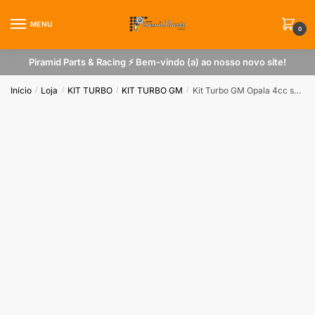
Skip
Skip
to
to
MENU
0
navigation
content
Piramid Parts & Racing ⚡ Bem-vindo (a) ao nosso novo site!
Início
Loja
KIT TURBO
KIT TURBO GM
Kit Turbo GM Opala 4cc sem Turbina
/
/
/
/