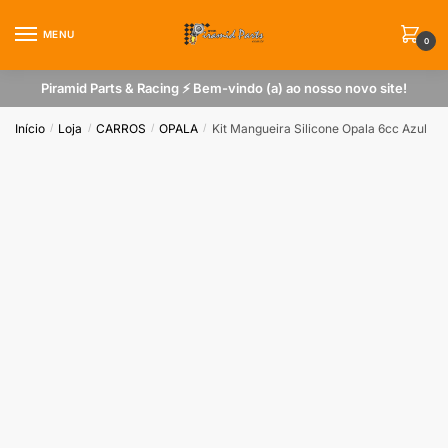
Skip
Skip
to
to
MENU
0
navigation
content
Piramid Parts & Racing ⚡ Bem-vindo (a) ao nosso novo site!
Início
Loja
CARROS
OPALA
Kit Mangueira Silicone Opala 6cc Azul
/
/
/
/