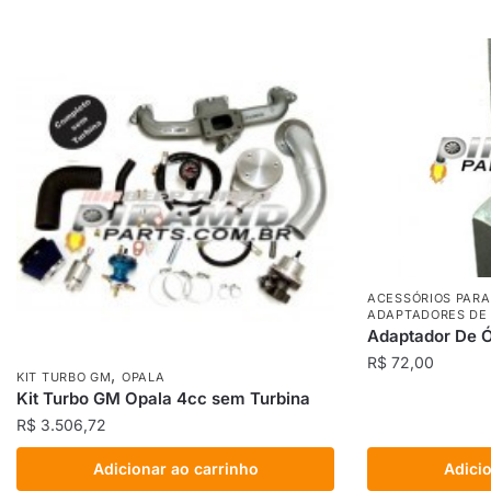
ACESSÓRIOS PARA
ADAPTADORES DE 
Adaptador De 
R$
72,00
,
KIT TURBO GM
OPALA
Kit Turbo GM Opala 4cc sem Turbina
R$
3.506,72
Adicionar ao carrinho
Adicio