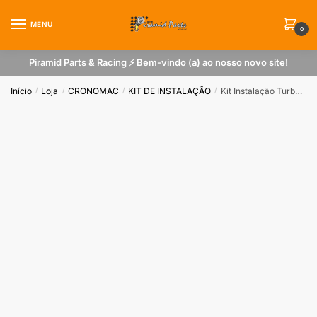
Skip
Skip
to
to
MENU
0
navigation
content
Piramid Parts & Racing ⚡ Bem-vindo (a) ao nosso novo site!
Início
Loja
CRONOMAC
KIT DE INSTALAÇÃO
Kit Instalação Turbo vácuo rosca 1/8 npt nylon
/
/
/
/