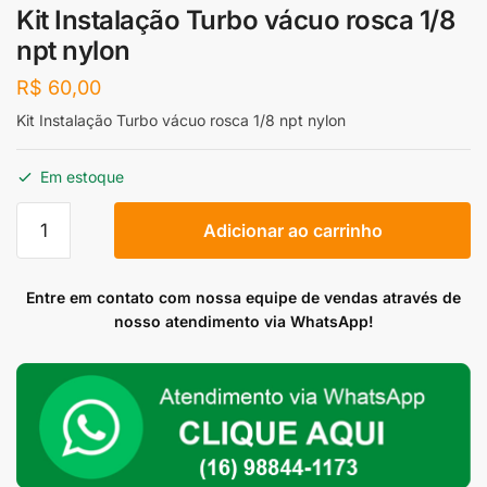
Kit Instalação Turbo vácuo rosca 1/8
npt nylon
R$
60,00
Kit Instalação Turbo vácuo rosca 1/8 npt nylon
Em estoque
Kit
Adicionar ao carrinho
Instalação
Turbo
vácuo
Entre em contato com nossa equipe de vendas através de
rosca
nosso atendimento via WhatsApp!
1/8
npt
nylon
quantidade