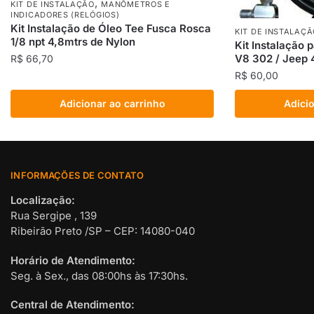
,
KIT DE INSTALAÇÃO
MANÔMETROS E
INDICADORES (RELÓGIOS)
Kit Instalação de Óleo Tee Fusca Rosca
KIT DE INSTALAÇÃ
1/8 npt 4,8mtrs de Nylon
Kit Instalação
V8 302 / Jeep 4
R$
66,70
R$
60,00
Adicionar ao carrinho
Adicio
INFORMAÇÕES DE CONTATO
Localização:
Rua Sergipe , 139
Ribeirão Preto /SP – CEP: 14080-040
Horário de Atendimento:
Seg. à Sex., das 08:00hs às 17:30hs.
Central de Atendimento: