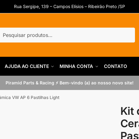
Rua Sergipe, 139 – Campos Elísios – Ribeirão Preto /SP
uisar
quisar
AJUDA AO CLIENTE
MINHA CONTA
CONTATO
Piramid Parts & Racing ⚡ Bem-vindo (a) ao nosso novo site!
mica VW AP 6 Pastilhas Light
Kit
Cer
Pas