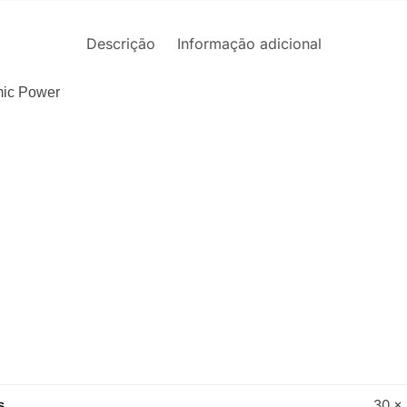
Descrição
Informação adicional
mic Power
s
30 ×