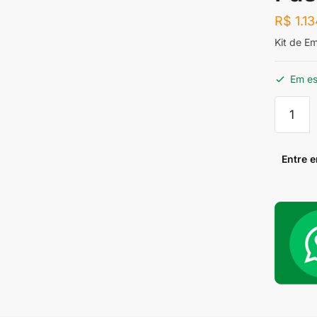
R$
1.13
Kit de E
Em e
Kit
de
Embrea
Cerâmi
Entre 
VW
AP
6
Pastilha
Light
quantid