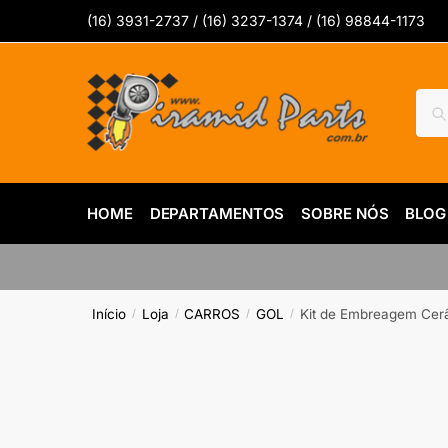
Skip
Skip
(16) 3931-2737 / (16) 3237-1374 / (16) 98844-1173
to
to
navigation
content
Pesq
Pes
por:
HOME
DEPARTAMENTOS
SOBRE NÓS
BLOG
Início
Loja
CARROS
GOL
Kit de Embreagem Cerâ
/
/
/
/