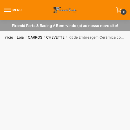
Skip
Skip
to
to
MENU
0
navigation
content
Piramid Parts & Racing ⚡ Bem-vindo (a) ao nosso novo site!
Início
Loja
CARROS
CHEVETTE
Kit de Embreagem Cerâmica com 6 Pastilhas para GM Chevette com Motor AP Turbo ou Aspirado
/
/
/
/