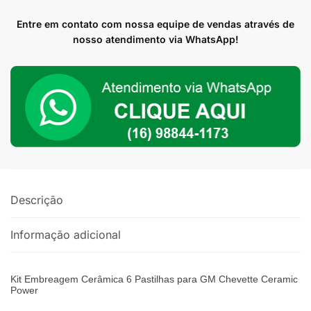
Embreagem
Cerâmica
Entre em contato com nossa equipe de vendas através de
com
nosso atendimento via WhatsApp!
6
Pastilhas
para
GM
Chevette
com
Motor
AP
Turbo
Descrição
ou
Aspirado
Informação adicional
quantidade
Kit Embreagem Cerâmica 6 Pastilhas para GM Chevette Ceramic
Power