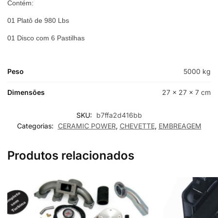
Contém:
01 Platô de 980 Lbs
01 Disco com 6 Pastilhas
Peso
5000 kg
Dimensões
27 × 27 × 7 cm
SKU:
b7ffa2d416bb
Categorias:
CERAMIC POWER
,
CHEVETTE
,
EMBREAGEM
Produtos relacionados