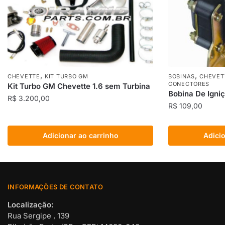
,
,
CHEVETTE
KIT TURBO GM
BOBINAS
CHEVET
CONECTORES
Kit Turbo GM Chevette 1.6 sem Turbina
Bobina De Igni
R$
3.200,00
R$
109,00
Adicionar ao carrinho
Adicio
INFORMAÇÕES DE CONTATO
Localização:
Rua Sergipe , 139