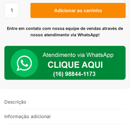
Junta
Adicionar ao carrinho
do
Coletor
de
Entre em contato com nossa equipe de vendas através de
Admissão
nosso atendimento via WhatsApp!
AP
MI
quantidade
Descrição
Informação adicional