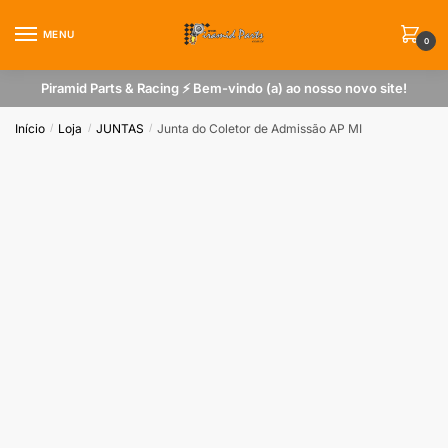
Skip
Skip
to
to
MENU
0
navigation
content
Piramid Parts & Racing ⚡ Bem-vindo (a) ao nosso novo site!
Início
Loja
JUNTAS
Junta do Coletor de Admissão AP MI
/
/
/